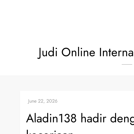
Skip
to
content
Judi Online Intern
Aladin138 hadir den