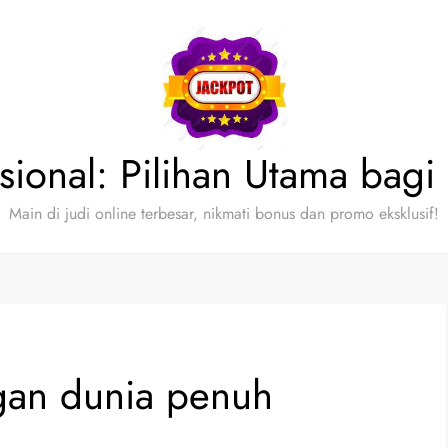
asional: Pilihan Utama bagi
Main di judi online terbesar, nikmati bonus dan promo eksklusif!
gan dunia penuh