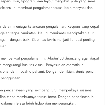
seperti ikon, tipografi, dan layout mengikuti pola yang sama
nsistensi ini membuat pengalaman terasa lebih menyatu dan
ar dalam menjaga kelancaran pengalaman. Respons yang cepat
berjalan tanpa hambatan. Hal ini membantu menciptakan alur
ngalir dengan baik. Stabilitas teknis menjadi fondasi penting
aman.
rut memperkuat pengalaman ini. Aladin138 dirancang agar dapat
 mengurangi kualitas visual. Penyesuaian otomatis ini
orsional dan mudah dipahami. Dengan demikian, dunia penuh
i penggunaan.
, dan pencahayaan yang seimbang turut memperkaya suasana.
lan tanpa membuatnya terasa berat. Dengan pendekatan ini,
pengalaman terasa lebih hidup dan menyenangkan.