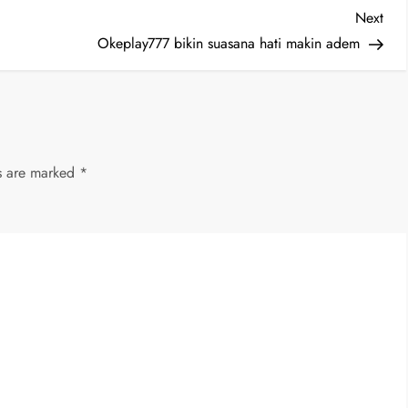
Nex
Next
Post
Okeplay777 bikin suasana hati makin adem
ds are marked
*