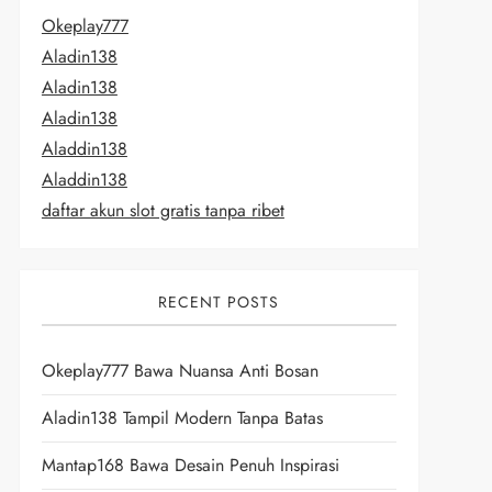
Okeplay777
Aladin138
Aladin138
Aladin138
Aladdin138
Aladdin138
daftar akun slot gratis tanpa ribet
RECENT POSTS
Okeplay777 Bawa Nuansa Anti Bosan
Aladin138 Tampil Modern Tanpa Batas
Mantap168 Bawa Desain Penuh Inspirasi