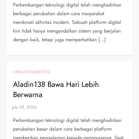
Perkembangan teknologi digital telah menghadirkan
berbagai perubahan dalam cara masyarakat
menikmati aktivitas modern. Sebuah platform digital
kini tidak hanya mengandalkan sistem yang berjalan
dengan baik, tetapi juga memperhatikan […]
UNCATEGORIZED
Aladin138 Bawa Hari Lebih
Berwarna
Perkembangan teknologi digital telah menghadirkan
perubahan besar dalam cara berbagai platform
memberikan pengalaman kepada penggunanya. Saat