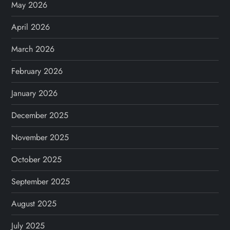
May 2026
i
April 2026
n
March 2026
a
February 2026
t
January 2026
i
December 2025
o
November 2025
n
October 2025
September 2025
August 2025
July 2025