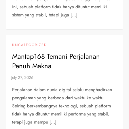
ini, sebuah platform tidak hanya dituntut memiliki
sistem yang stabil, tetapi juga […]
UNCATEGORIZED
Mantap168 Temani Perjalanan
Penuh Makna
Perjalanan dalam dunia digital selalu menghadirkan
pengalaman yang berbeda dari waktu ke waktu.
Seiring berkembangnya teknologi, sebuah platform
tidak hanya dituntut memiliki performa yang stabil,
tetapi juga mampu […]