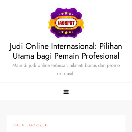
Skip
to
content
Judi Online Internasional: Pilihan
Utama bagi Pemain Profesional
Main di judi online terbesar, nikmati bonus dan promo
eksklusif!
UNCATEGORIZED