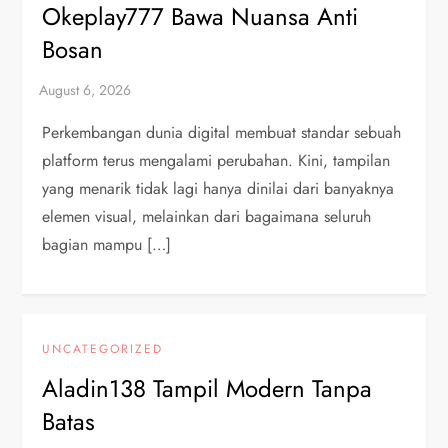
Okeplay777 Bawa Nuansa Anti
Bosan
Perkembangan dunia digital membuat standar sebuah
platform terus mengalami perubahan. Kini, tampilan
yang menarik tidak lagi hanya dinilai dari banyaknya
elemen visual, melainkan dari bagaimana seluruh
bagian mampu […]
UNCATEGORIZED
Aladin138 Tampil Modern Tanpa
Batas