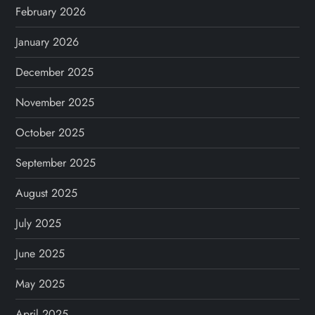
February 2026
January 2026
December 2025
November 2025
October 2025
September 2025
August 2025
July 2025
June 2025
May 2025
April 2025