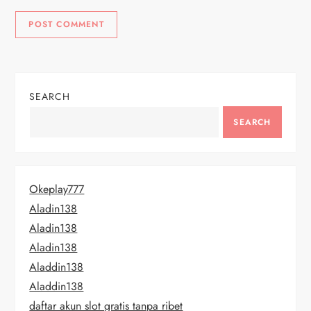
SEARCH
SEARCH
Okeplay777
Aladin138
Aladin138
Aladin138
Aladdin138
Aladdin138
daftar akun slot gratis tanpa ribet