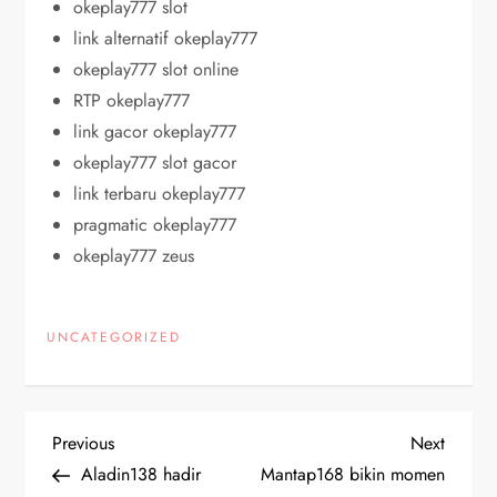
okeplay777 slot
link alternatif okeplay777
okeplay777 slot online
RTP okeplay777
link gacor okeplay777
okeplay777 slot gacor
link terbaru okeplay777
pragmatic okeplay777
okeplay777 zeus
UNCATEGORIZED
P
Previous
Next
Previous
Next
Post
Post
Aladin138 hadir
Mantap168 bikin momen