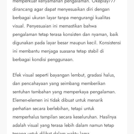
memperkuat kenyamanan pengalaman. Okeplay777
dirancang agar dapat menyesuaikan diri dengan
berbagai ukuran layar tanpa mengurangi kualitas
visual. Penyesuaian ini memastikan bahwa
pengalaman tetap terasa konsisten dan nyaman, baik
digunakan pada layar besar maupun kecil. Konsistensi
ini membantu menjaga suasana tetap stabil di
berbagai kondisi penggunaan.
Efek visual seperti bayangan lembut, gradasi halus,
dan pencahayaan yang seimbang memberikan
sentuhan tambahan yang memperkaya pengalaman.
Elemen-elemen ini tidak dibuat untuk menarik
perhatian secara berlebihan, tetapi untuk
memperhalus tampilan secara keseluruhan. Hasilnya
adalah visual yang terasa lebih dalam namun tetap
tenang untuk dilihat dalam waktu lama.