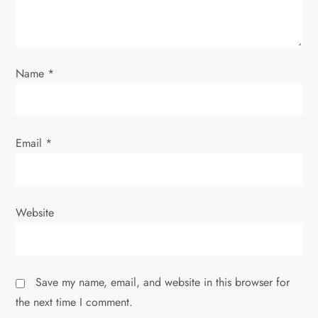
i
o
Name
*
n
Email
*
Website
Save my name, email, and website in this browser for
the next time I comment.