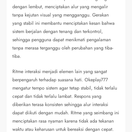
dengan lembut, menciptakan alur yang mengalir
tanpa kejutan visual yang mengganggu. Gerakan
yang stabil ini membantu menciptakan kesan bahwa
sistem berjalan dengan tenang dan terkontrol,
sehingga pengguna dapat menikmati pengalaman
tanpa merasa terganggu oleh perubahan yang tiba-
tiba.
Ritme interaksi menjadi elemen lain yang sangat
berpengaruh terhadap suasana hati. Okeplay777
mengatur tempo sistem agar tetap stabil, tidak terlalu
cepat dan tidak terlalu lambat. Respons yang
diberikan terasa konsisten sehingga alur interaksi
dapat diikuti dengan mudah. Ritme yang seimbang ini
menciptakan rasa nyaman karena tidak ada tekanan
waktu atau keharusan untuk bereaksi dengan cepat.