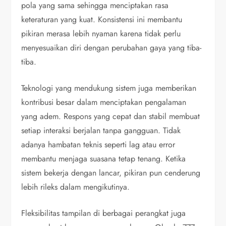
pola yang sama sehingga menciptakan rasa
keteraturan yang kuat. Konsistensi ini membantu
pikiran merasa lebih nyaman karena tidak perlu
menyesuaikan diri dengan perubahan gaya yang tiba-
tiba.
Teknologi yang mendukung sistem juga memberikan
kontribusi besar dalam menciptakan pengalaman
yang adem. Respons yang cepat dan stabil membuat
setiap interaksi berjalan tanpa gangguan. Tidak
adanya hambatan teknis seperti lag atau error
membantu menjaga suasana tetap tenang. Ketika
sistem bekerja dengan lancar, pikiran pun cenderung
lebih rileks dalam mengikutinya.
Fleksibilitas tampilan di berbagai perangkat juga