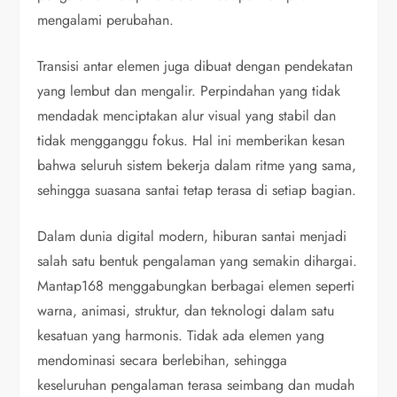
mengalami perubahan.
Transisi antar elemen juga dibuat dengan pendekatan
yang lembut dan mengalir. Perpindahan yang tidak
mendadak menciptakan alur visual yang stabil dan
tidak mengganggu fokus. Hal ini memberikan kesan
bahwa seluruh sistem bekerja dalam ritme yang sama,
sehingga suasana santai tetap terasa di setiap bagian.
Dalam dunia digital modern, hiburan santai menjadi
salah satu bentuk pengalaman yang semakin dihargai.
Mantap168 menggabungkan berbagai elemen seperti
warna, animasi, struktur, dan teknologi dalam satu
kesatuan yang harmonis. Tidak ada elemen yang
mendominasi secara berlebihan, sehingga
keseluruhan pengalaman terasa seimbang dan mudah