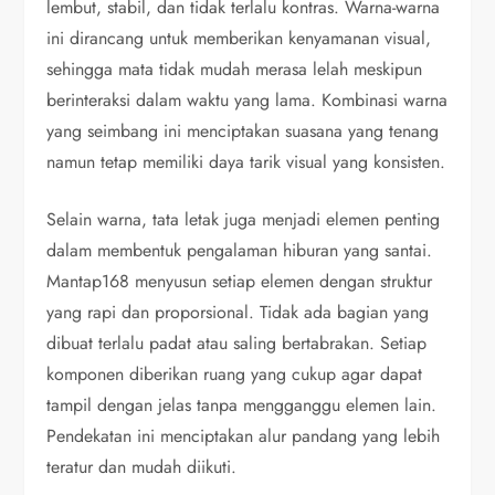
lembut, stabil, dan tidak terlalu kontras. Warna-warna
ini dirancang untuk memberikan kenyamanan visual,
sehingga mata tidak mudah merasa lelah meskipun
berinteraksi dalam waktu yang lama. Kombinasi warna
yang seimbang ini menciptakan suasana yang tenang
namun tetap memiliki daya tarik visual yang konsisten.
Selain warna, tata letak juga menjadi elemen penting
dalam membentuk pengalaman hiburan yang santai.
Mantap168 menyusun setiap elemen dengan struktur
yang rapi dan proporsional. Tidak ada bagian yang
dibuat terlalu padat atau saling bertabrakan. Setiap
komponen diberikan ruang yang cukup agar dapat
tampil dengan jelas tanpa mengganggu elemen lain.
Pendekatan ini menciptakan alur pandang yang lebih
teratur dan mudah diikuti.