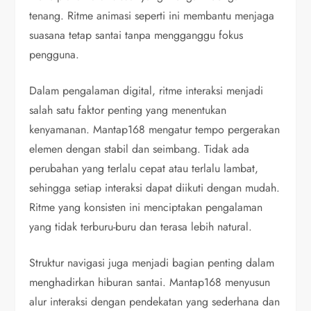
tenang. Ritme animasi seperti ini membantu menjaga
suasana tetap santai tanpa mengganggu fokus
pengguna.
Dalam pengalaman digital, ritme interaksi menjadi
salah satu faktor penting yang menentukan
kenyamanan. Mantap168 mengatur tempo pergerakan
elemen dengan stabil dan seimbang. Tidak ada
perubahan yang terlalu cepat atau terlalu lambat,
sehingga setiap interaksi dapat diikuti dengan mudah.
Ritme yang konsisten ini menciptakan pengalaman
yang tidak terburu-buru dan terasa lebih natural.
Struktur navigasi juga menjadi bagian penting dalam
menghadirkan hiburan santai. Mantap168 menyusun
alur interaksi dengan pendekatan yang sederhana dan