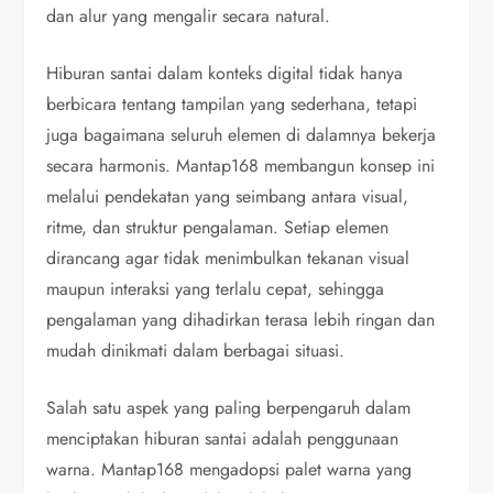
dan alur yang mengalir secara natural.
Hiburan santai dalam konteks digital tidak hanya
berbicara tentang tampilan yang sederhana, tetapi
juga bagaimana seluruh elemen di dalamnya bekerja
secara harmonis. Mantap168 membangun konsep ini
melalui pendekatan yang seimbang antara visual,
ritme, dan struktur pengalaman. Setiap elemen
dirancang agar tidak menimbulkan tekanan visual
maupun interaksi yang terlalu cepat, sehingga
pengalaman yang dihadirkan terasa lebih ringan dan
mudah dinikmati dalam berbagai situasi.
Salah satu aspek yang paling berpengaruh dalam
menciptakan hiburan santai adalah penggunaan
warna. Mantap168 mengadopsi palet warna yang