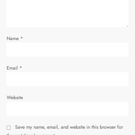
t
i
o
Name
*
n
Email
*
Website
Save my name, email, and website in this browser for