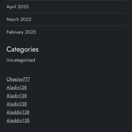
April 2025
March 2025
February 2025
Categories
Uncategorized
Okeplay777
Aladin138
Aladin138
Aladin138
Aladdin138
Aladdin138