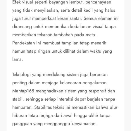
Efek visual seperti bayangan lembut, pencahayaan
yang tidak menyilaukan, serta detail kecil yang halus
juga turut memperkuat kesan santai. Semua elemen ini
dirancang untuk memberikan kedalaman visual tanpa
memberikan tekanan tambahan pada mata.
Pendekatan ini membuat tampilan tetap menarik
namun tetap ringan untuk dilihat dalam waktu yang
lama.
Teknologi yang mendukung sistem juga berperan
penting dalam menjaga kelancaran pengalaman.
Mantap168 menghadirkan sistem yang responsif dan
stabil, sehingga setiap interaksi dapat berjalan tanpa
hambatan. Stabilitas teknis ini memastikan bahwa alur
hiburan tetap terjaga dari awal hingga akhir tanpa
gangguan yang mengganggu kenyamanan.