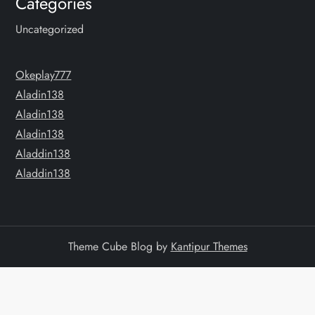
Categories
Uncategorized
Okeplay777
Aladin138
Aladin138
Aladin138
Aladdin138
Aladdin138
Theme Cube Blog by
Kantipur Themes