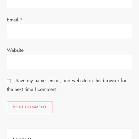
n
Email
*
Website
Save my name, email, and website in this browser for
the next time I comment.