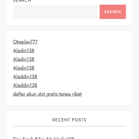
SEARCH
SEARCH
Okeplay777
Aladin138
Aladin138
Aladin138
Aladdin138
Aladdin138
daftar akun slot gratis tanpa ribet
RECENT POSTS