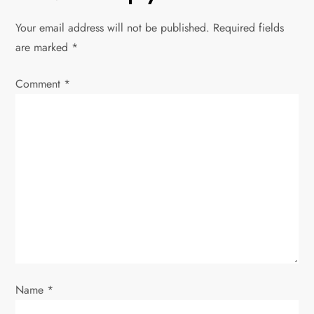
n
Your email address will not be published.
Required fields
are marked
*
a
Comment
v
*
i
g
a
t
i
o
Name
*