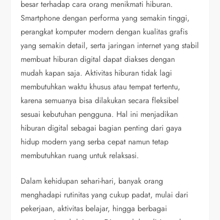
besar terhadap cara orang menikmati hiburan.
Smartphone dengan performa yang semakin tinggi,
perangkat komputer modern dengan kualitas grafis
yang semakin detail, serta jaringan internet yang stabil
membuat hiburan digital dapat diakses dengan
mudah kapan saja. Aktivitas hiburan tidak lagi
membutuhkan waktu khusus atau tempat tertentu,
karena semuanya bisa dilakukan secara fleksibel
sesuai kebutuhan pengguna. Hal ini menjadikan
hiburan digital sebagai bagian penting dari gaya
hidup modern yang serba cepat namun tetap
membutuhkan ruang untuk relaksasi.
Dalam kehidupan sehari-hari, banyak orang
menghadapi rutinitas yang cukup padat, mulai dari
pekerjaan, aktivitas belajar, hingga berbagai