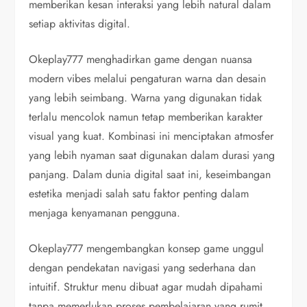
memberikan kesan interaksi yang lebih natural dalam
setiap aktivitas digital.
Okeplay777 menghadirkan game dengan nuansa
modern vibes melalui pengaturan warna dan desain
yang lebih seimbang. Warna yang digunakan tidak
terlalu mencolok namun tetap memberikan karakter
visual yang kuat. Kombinasi ini menciptakan atmosfer
yang lebih nyaman saat digunakan dalam durasi yang
panjang. Dalam dunia digital saat ini, keseimbangan
estetika menjadi salah satu faktor penting dalam
menjaga kenyamanan pengguna.
Okeplay777 mengembangkan konsep game unggul
dengan pendekatan navigasi yang sederhana dan
intuitif. Struktur menu dibuat agar mudah dipahami
tanpa memerlukan proses pembelajaran yang rumit.