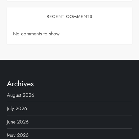
RECENT COMMENTS
No comments to show.
Archives
August 2026
July 2026
June 2026
May 2026