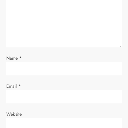
g
a
t
i
o
Name
*
n
Email
*
Website