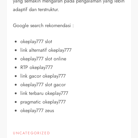
yang semakin mengarah pada pengalaman yang lebih
adaptif dan terstruktur.
Google search rekomendasi :
okeplay777 slot
link alternatif okeplay777
okeplay777 slot online
RTP okeplay777
link gacor okeplay777
okeplay777 slot gacor
link terbaru okeplay777
pragmatic okeplay777
okeplay777 zeus
UNCATEGORIZED