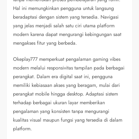
Hal ini memungkinkan pengguna untuk langsung
beradaptasi dengan sistem yang tersedia. Navigasi
yang jelas menjadi salah satu ciri utama platform
modern karena dapat mengurangi kebingungan saat
mengakses fitur yang berbeda.
Okeplay777 memperkuat pengalaman gaming vibes
modern melalui responsivitas tampilan pada berbagai
perangkat. Dalam era digital saat ini, pengguna
memiliki kebiasaan akses yang beragam, mulai dari
perangkat mobile hingga desktop. Adaptasi sistem
terhadap berbagai ukuran layar memberikan
pengalaman yang konsisten tanpa mengurangi
kualitas visual maupun fungsi yang tersedia di dalam
platform.