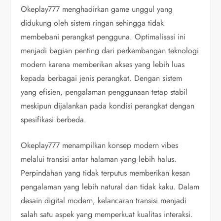
Okeplay777 menghadirkan game unggul yang
didukung oleh sistem ringan sehingga tidak
membebani perangkat pengguna. Optimalisasi ini
menjadi bagian penting dari perkembangan teknologi
modern karena memberikan akses yang lebih luas
kepada berbagai jenis perangkat. Dengan sistem
yang efisien, pengalaman penggunaan tetap stabil
meskipun dijalankan pada kondisi perangkat dengan
spesifikasi berbeda.
Okeplay777 menampilkan konsep modern vibes
melalui transisi antar halaman yang lebih halus.
Perpindahan yang tidak terputus memberikan kesan
pengalaman yang lebih natural dan tidak kaku. Dalam
desain digital modern, kelancaran transisi menjadi
salah satu aspek yang memperkuat kualitas interaksi.