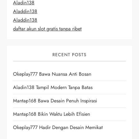
Aladin138
Aladdin138
Aladdin138
daftar akun slot gratis tanpa ribet
RECENT POSTS
Okeplay777 Bawa Nuansa Anti Bosan
Aladin138 Tampil Modern Tanpa Batas
Mantap168 Bawa Desain Penuh Inspirasi
Mantap168 Bikin Waktu Lebih Efisien
Okeplay777 Hadir Dengan Desain Memikat