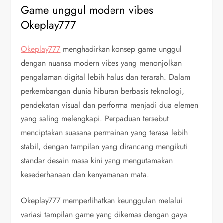
Game unggul modern vibes
Okeplay777
Okeplay777
menghadirkan konsep game unggul
dengan nuansa modern vibes yang menonjolkan
pengalaman digital lebih halus dan terarah. Dalam
perkembangan dunia hiburan berbasis teknologi,
pendekatan visual dan performa menjadi dua elemen
yang saling melengkapi. Perpaduan tersebut
menciptakan suasana permainan yang terasa lebih
stabil, dengan tampilan yang dirancang mengikuti
standar desain masa kini yang mengutamakan
kesederhanaan dan kenyamanan mata.
Okeplay777 memperlihatkan keunggulan melalui
variasi tampilan game yang dikemas dengan gaya