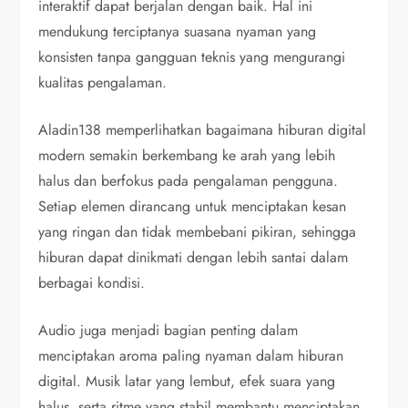
interaktif dapat berjalan dengan baik. Hal ini
mendukung terciptanya suasana nyaman yang
konsisten tanpa gangguan teknis yang mengurangi
kualitas pengalaman.
Aladin138 memperlihatkan bagaimana hiburan digital
modern semakin berkembang ke arah yang lebih
halus dan berfokus pada pengalaman pengguna.
Setiap elemen dirancang untuk menciptakan kesan
yang ringan dan tidak membebani pikiran, sehingga
hiburan dapat dinikmati dengan lebih santai dalam
berbagai kondisi.
Audio juga menjadi bagian penting dalam
menciptakan aroma paling nyaman dalam hiburan
digital. Musik latar yang lembut, efek suara yang
halus, serta ritme yang stabil membantu menciptakan