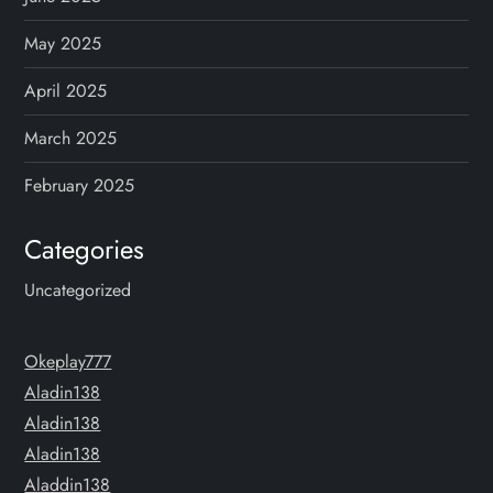
May 2025
April 2025
March 2025
February 2025
Categories
Uncategorized
Okeplay777
Aladin138
Aladin138
Aladin138
Aladdin138