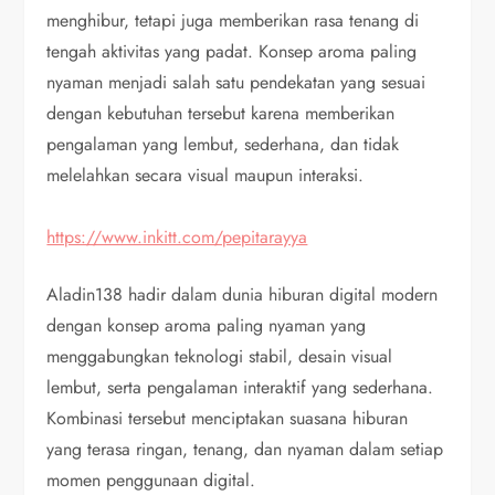
menghibur, tetapi juga memberikan rasa tenang di
tengah aktivitas yang padat. Konsep aroma paling
nyaman menjadi salah satu pendekatan yang sesuai
dengan kebutuhan tersebut karena memberikan
pengalaman yang lembut, sederhana, dan tidak
melelahkan secara visual maupun interaksi.
https://www.inkitt.com/pepitarayya
Aladin138 hadir dalam dunia hiburan digital modern
dengan konsep aroma paling nyaman yang
menggabungkan teknologi stabil, desain visual
lembut, serta pengalaman interaktif yang sederhana.
Kombinasi tersebut menciptakan suasana hiburan
yang terasa ringan, tenang, dan nyaman dalam setiap
momen penggunaan digital.