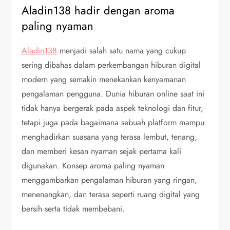
Aladin138 hadir dengan aroma
paling nyaman
Aladin138
menjadi salah satu nama yang cukup
sering dibahas dalam perkembangan hiburan digital
modern yang semakin menekankan kenyamanan
pengalaman pengguna. Dunia hiburan online saat ini
tidak hanya bergerak pada aspek teknologi dan fitur,
tetapi juga pada bagaimana sebuah platform mampu
menghadirkan suasana yang terasa lembut, tenang,
dan memberi kesan nyaman sejak pertama kali
digunakan. Konsep aroma paling nyaman
menggambarkan pengalaman hiburan yang ringan,
menenangkan, dan terasa seperti ruang digital yang
bersih serta tidak membebani.