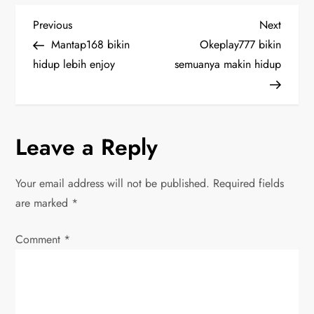
P
Previous
Next
Previous
Next
Post
Post
Mantap168 bikin
Okeplay777 bikin
o
hidup lebih enjoy
semuanya makin hidup
s
t
Leave a Reply
n
Your email address will not be published.
Required fields
a
are marked
*
v
Comment
*
i
g