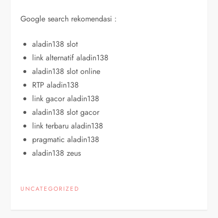
Google search rekomendasi :
aladin138 slot
link alternatif aladin138
aladin138 slot online
RTP aladin138
link gacor aladin138
aladin138 slot gacor
link terbaru aladin138
pragmatic aladin138
aladin138 zeus
UNCATEGORIZED