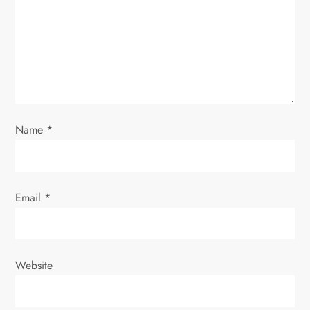
a
t
i
o
Name
*
n
Email
*
Website