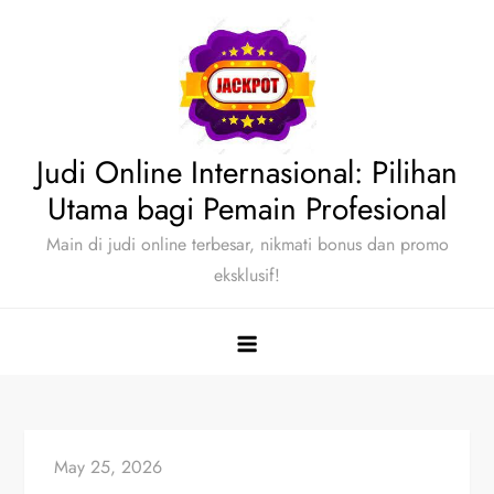
Skip
to
content
Judi Online Internasional: Pilihan
Utama bagi Pemain Profesional
Main di judi online terbesar, nikmati bonus dan promo
eksklusif!