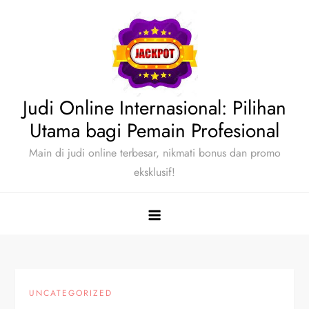
Skip
to
content
Judi Online Internasional: Pilihan
Utama bagi Pemain Profesional
Main di judi online terbesar, nikmati bonus dan promo
eksklusif!
UNCATEGORIZED