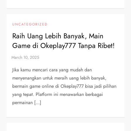
UNCATEGORIZED
Raih Uang Lebih Banyak, Main
Game di Okeplay777 Tanpa Ribet!
Jika kamu mencari cara yang mudah dan
menyenangkan untuk meraih uang lebih banyak,
bermain game online di Okeplay777 bisa jadi pilihan
yang tepat. Platform ini menawarkan berbagai
permainan […]