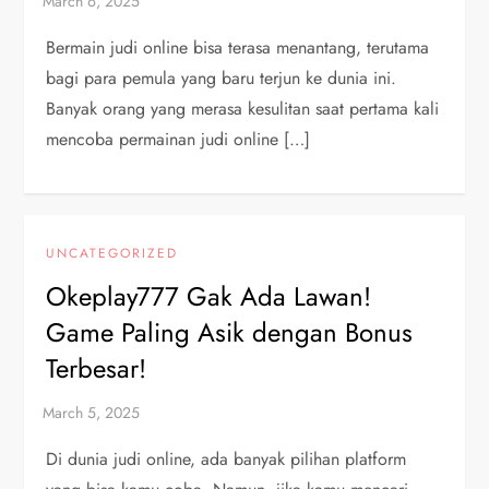
Bermain judi online bisa terasa menantang, terutama
bagi para pemula yang baru terjun ke dunia ini.
Banyak orang yang merasa kesulitan saat pertama kali
mencoba permainan judi online […]
UNCATEGORIZED
Okeplay777 Gak Ada Lawan!
Game Paling Asik dengan Bonus
Terbesar!
Di dunia judi online, ada banyak pilihan platform