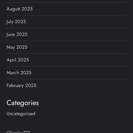
August 2025
July 2025
June 2025
May 2025
April 2025
March 2025
February 2025
Categories
Uncategorized
Okeplay777