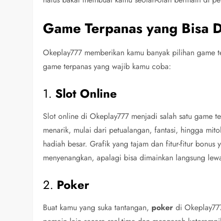
Game Terpanas yang Bisa D
Okeplay777 memberikan kamu banyak pilihan game ter
game terpanas yang wajib kamu coba:
1.
Slot Online
Slot online di Okeplay777 menjadi salah satu game 
menarik, mulai dari petualangan, fantasi, hingga mit
hadiah besar. Grafik yang tajam dan fitur-fitur bon
menyenangkan, apalagi bisa dimainkan langsung lew
2.
Poker
Buat kamu yang suka tantangan,
poker
di Okeplay777