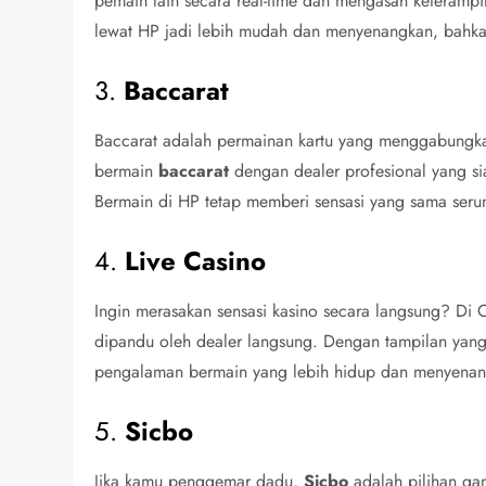
pemain lain secara real-time dan mengasah keterampil
lewat HP jadi lebih mudah dan menyenangkan, bahka
3.
Baccarat
Baccarat adalah permainan kartu yang menggabungka
bermain
baccarat
dengan dealer profesional yang s
Bermain di HP tetap memberi sensasi yang sama seru
4.
Live Casino
Ingin merasakan sensasi kasino secara langsung? Di 
dipandu oleh dealer langsung. Dengan tampilan yang 
pengalaman bermain yang lebih hidup dan menyenang
5.
Sicbo
Jika kamu penggemar dadu,
Sicbo
adalah pilihan ga