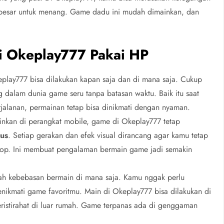
 besar untuk menang. Game dadu ini mudah dimainkan, dan
i Okeplay777 Pakai HP
lay777 bisa dilakukan kapan saja dan di mana saja. Cukup
dalam dunia game seru tanpa batasan waktu. Baik itu saat
jalanan, permainan tetap bisa dinikmati dengan nyaman.
nkan di perangkat mobile, game di Okeplay777 tetap
lus
. Setiap gerakan dan efek visual dirancang agar kamu tetap
ktop. Ini membuat pengalaman bermain game jadi semakin
ah kebebasan bermain di mana saja. Kamu nggak perlu
menikmati game favoritmu. Main di Okeplay777 bisa dilakukan di
eristirahat di luar rumah. Game terpanas ada di genggaman