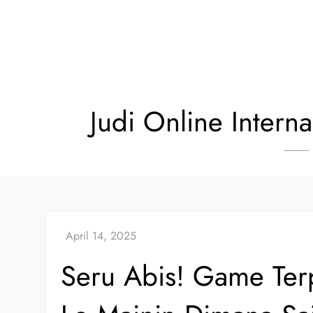
Skip
to
content
Judi Online Intern
Seru Abis! Game Ter