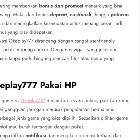
sering memberikan
bonus dan promosi
menarik yang bisa
nang. Mulai dari bonus
deposit
,
cashback
, hingga
putaran
 dan meningkatkan kesempatan untuk menang besar. Jadi,
nus yang bisa didapatkan.
kasi Okeplay777 dirancang dengan sangat user-friendly,
sudah berpengalaman. Dengan navigasi yang jelas dan
ain tanpa perlu bingung mencari fitur atau menu yang
eplay777 Pakai HP
a game di
Okeplay777
dimainkan secara online, pastikan kamu
ampai gangguan jaringan merusak pengalaman bermainmu.
erbagai jenis game yang bisa dipilih. Sesuaikan pilihan game
lot atau butuh tantangan dengan poker.
mengaktifkan
notifikasi
dan mengikuti promosi terbaru dari