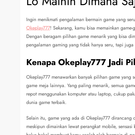
Lo Mainin Dimana Sa
Ingin menikmati pengalaman bermain game yang seru
Okeplay777
! Sekarang, kamu bisa memainkan game-g
Dengan beragam pilihan game menarik yang bisa dim
pengalaman gaming yang tidak hanya seru, tapi juga pr
Kenapa Okeplay777 Jadi Pi
Okeplay777 menawarkan banyak pilihan game yang ser
game meja lainnya. Yang paling menarik, semua game 
repot menggunakan komputer atau laptop, cukup pak
dunia game terbaik.
Selain itu, game yang ada di Okeplay777 dirancang
meskipun dimainkan lewat perangkat mobile, sensasi
halus bakal membuat kamu seolah-olah bermain di per