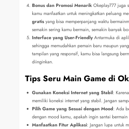
Bonus dan Promosi Menarik
Okeplay777 juga 
kamu manfaatkan untuk meningkatkan peluang me
gratis
yang bisa memperpanjang waktu bermainmu
semakin sering kamu bermain, semakin banyak bo
Interface yang User-Friendly
Antarmuka di apli
sehingga memudahkan pemain baru maupun yang 
tampilan yang responsif, kamu bisa langsung berm
diinginkan.
Tips Seru Main Game di Ok
Gunakan Koneksi Internet yang Stabil
: Karen
memiliki koneksi internet yang stabil. Jangan s
Pilih Game yang Sesuai dengan Mood
: Ada b
dengan mood kamu, apakah ingin santai bermain s
Manfaatkan Fitur Aplikasi
: Jangan lupa untuk 