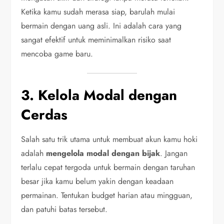
Ketika kamu sudah merasa siap, barulah mulai
bermain dengan uang asli. Ini adalah cara yang
sangat efektif untuk meminimalkan risiko saat
mencoba game baru.
3. Kelola Modal dengan
Cerdas
Salah satu trik utama untuk membuat akun kamu hoki
adalah
mengelola modal dengan bijak
. Jangan
terlalu cepat tergoda untuk bermain dengan taruhan
besar jika kamu belum yakin dengan keadaan
permainan. Tentukan budget harian atau mingguan,
dan patuhi batas tersebut.