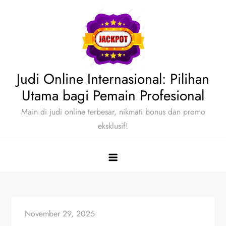
Skip
to
content
Judi Online Internasional: Pilihan
Utama bagi Pemain Profesional
Main di judi online terbesar, nikmati bonus dan promo
eksklusif!