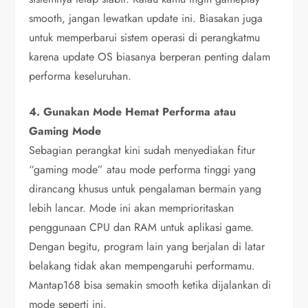
smooth, jangan lewatkan update ini. Biasakan juga
untuk memperbarui sistem operasi di perangkatmu
karena update OS biasanya berperan penting dalam
performa keseluruhan.
4. Gunakan Mode Hemat Performa atau
Gaming Mode
Sebagian perangkat kini sudah menyediakan fitur
“gaming mode” atau mode performa tinggi yang
dirancang khusus untuk pengalaman bermain yang
lebih lancar. Mode ini akan memprioritaskan
penggunaan CPU dan RAM untuk aplikasi game.
Dengan begitu, program lain yang berjalan di latar
belakang tidak akan mempengaruhi performamu.
Mantap168 bisa semakin smooth ketika dijalankan di
mode seperti ini.