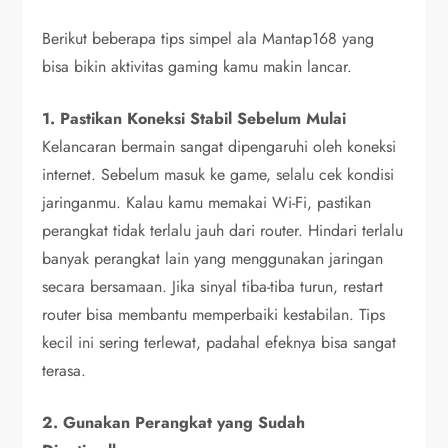
Berikut beberapa tips simpel ala Mantap168 yang
bisa bikin aktivitas gaming kamu makin lancar.
1. Pastikan Koneksi Stabil Sebelum Mulai
Kelancaran bermain sangat dipengaruhi oleh koneksi
internet. Sebelum masuk ke game, selalu cek kondisi
jaringanmu. Kalau kamu memakai Wi-Fi, pastikan
perangkat tidak terlalu jauh dari router. Hindari terlalu
banyak perangkat lain yang menggunakan jaringan
secara bersamaan. Jika sinyal tiba-tiba turun, restart
router bisa membantu memperbaiki kestabilan. Tips
kecil ini sering terlewat, padahal efeknya bisa sangat
terasa.
2. Gunakan Perangkat yang Sudah