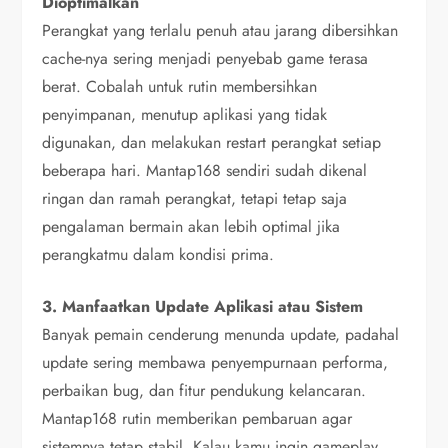
Dioptimalkan
Perangkat yang terlalu penuh atau jarang dibersihkan
cache-nya sering menjadi penyebab game terasa
berat. Cobalah untuk rutin membersihkan
penyimpanan, menutup aplikasi yang tidak
digunakan, dan melakukan restart perangkat setiap
beberapa hari. Mantap168 sendiri sudah dikenal
ringan dan ramah perangkat, tetapi tetap saja
pengalaman bermain akan lebih optimal jika
perangkatmu dalam kondisi prima.
3. Manfaatkan Update Aplikasi atau Sistem
Banyak pemain cenderung menunda update, padahal
update sering membawa penyempurnaan performa,
perbaikan bug, dan fitur pendukung kelancaran.
Mantap168 rutin memberikan pembaruan agar
sistemnya tetap stabil. Kalau kamu ingin gameplay