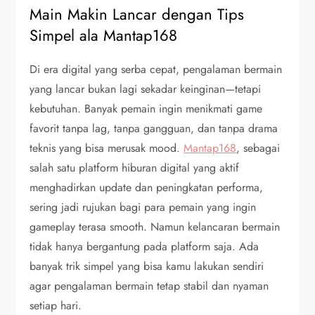
Main Makin Lancar dengan Tips
Simpel ala Mantap168
Di era digital yang serba cepat, pengalaman bermain
yang lancar bukan lagi sekadar keinginan—tetapi
kebutuhan. Banyak pemain ingin menikmati game
favorit tanpa lag, tanpa gangguan, dan tanpa drama
teknis yang bisa merusak mood.
Mantap168
, sebagai
salah satu platform hiburan digital yang aktif
menghadirkan update dan peningkatan performa,
sering jadi rujukan bagi para pemain yang ingin
gameplay terasa smooth. Namun kelancaran bermain
tidak hanya bergantung pada platform saja. Ada
banyak trik simpel yang bisa kamu lakukan sendiri
agar pengalaman bermain tetap stabil dan nyaman
setiap hari.