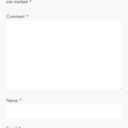
are marked
*
v
Comment
*
i
g
a
t
i
o
Name
*
n