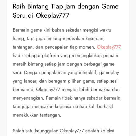
Raih Bintang Tiap Jam dengan Game
Seru di Okeplay777
Bermain game kini bukan sekadar mengisi waktu
luang, tapi juga tentang merasakan keseruan,
tantangan, dan pencapaian tiap momen.
Okeplay777
hadir sebagai platform yang memungkinkan pemain
meraih bintang setiap jam dengan berbagai game
seru. Dengan pengalaman yang interaktif, gameplay
yang lancar, dan beragam pilihan game, setiap sesi
bermain di Okeplay777 menjadi lebih bermakna dan
menyenangkan. Pemain tidak hanya sekadar bermain,
tapi juga merasakan kepuasan setiap kali berhasil
menaklukkan tantangan.
Salah satu keunggulan Okeplay777 adalah koleksi