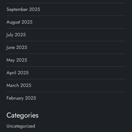
September 2025
August 2025
July 2025
June 2025
May 2025
April 2025
March 2025
February 2025
Categories
Uncategorized