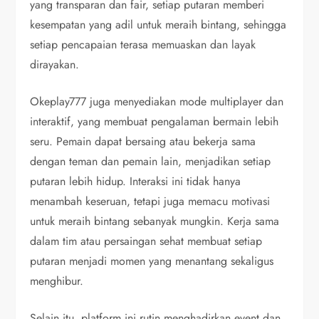
yang transparan dan fair, setiap putaran memberi
kesempatan yang adil untuk meraih bintang, sehingga
setiap pencapaian terasa memuaskan dan layak
dirayakan.
Okeplay777 juga menyediakan mode multiplayer dan
interaktif, yang membuat pengalaman bermain lebih
seru. Pemain dapat bersaing atau bekerja sama
dengan teman dan pemain lain, menjadikan setiap
putaran lebih hidup. Interaksi ini tidak hanya
menambah keseruan, tetapi juga memacu motivasi
untuk meraih bintang sebanyak mungkin. Kerja sama
dalam tim atau persaingan sehat membuat setiap
putaran menjadi momen yang menantang sekaligus
menghibur.
Selain itu, platform ini rutin menghadirkan event dan