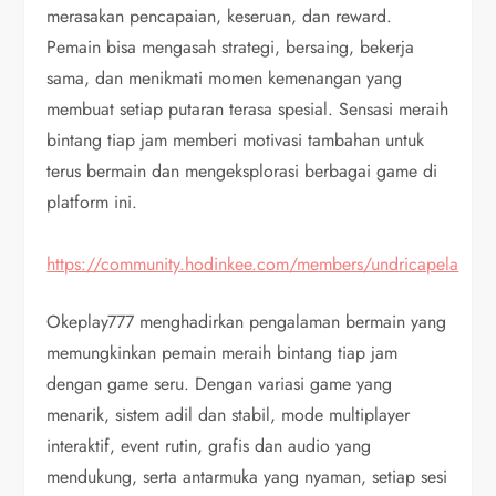
merasakan pencapaian, keseruan, dan reward.
Pemain bisa mengasah strategi, bersaing, bekerja
sama, dan menikmati momen kemenangan yang
membuat setiap putaran terasa spesial. Sensasi meraih
bintang tiap jam memberi motivasi tambahan untuk
terus bermain dan mengeksplorasi berbagai game di
platform ini.
https://community.hodinkee.com/members/undricapela
Okeplay777 menghadirkan pengalaman bermain yang
memungkinkan pemain meraih bintang tiap jam
dengan game seru. Dengan variasi game yang
menarik, sistem adil dan stabil, mode multiplayer
interaktif, event rutin, grafis dan audio yang
mendukung, serta antarmuka yang nyaman, setiap sesi