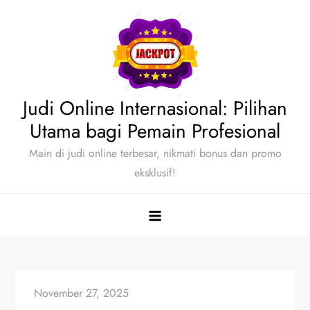
Skip
to
content
Judi Online Internasional: Pilihan
Utama bagi Pemain Profesional
Main di judi online terbesar, nikmati bonus dan promo
eksklusif!