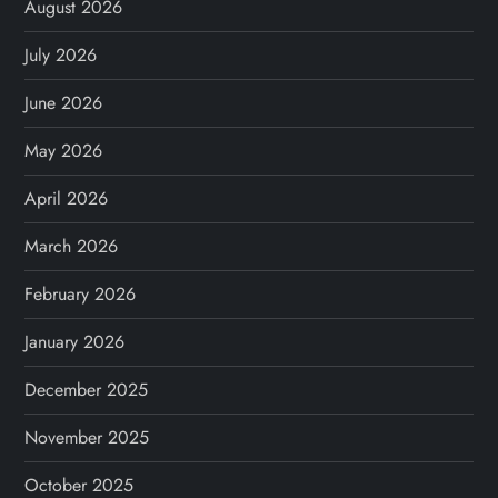
August 2026
July 2026
June 2026
May 2026
April 2026
March 2026
February 2026
January 2026
December 2025
November 2025
October 2025