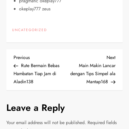
pragmatic okeplay777
okeplay777 zeus
UNCATEGORIZED
P
Previous
Next
Previous
Next
Post
Post
Rute Bermain Bebas
Main Makin Lancar
o
Hambatan Tiap Jam di
dengan Tips Simpel ala
Aladin138
Mantap168
s
t
Leave a Reply
n
Your email address will not be published.
Required fields
a