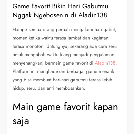
Game Favorit Bikin Hari Gabutmu
Nggak Ngebosenin di Aladin138
Hampir semua orang pernah mengalami hari gabut,
momen ketika waktu terasa lambat dan kegiatan
terasa monoton. Untungnya, sekarang ada cara seru
untuk mengubah waktu luang menjadi pengalaman
menyenangkan: bermain game favorit di
Aladin138
.
Platform ini menghadirkan berbagai game menarik
yang bisa membuat hari-hari gabutmu terasa lebih
hidup, seru, dan anti membosankan.
Main game favorit kapan
saja