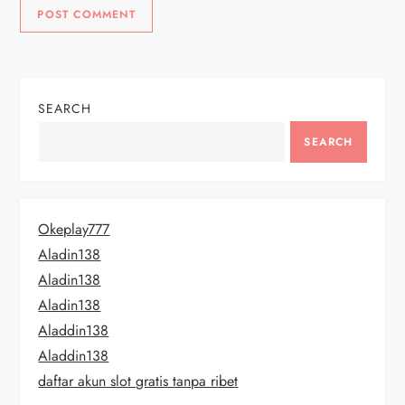
SEARCH
SEARCH
Okeplay777
Aladin138
Aladin138
Aladin138
Aladdin138
Aladdin138
daftar akun slot gratis tanpa ribet