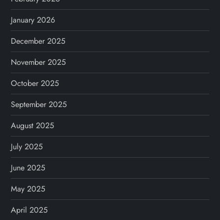
January 2026
December 2025
November 2025
October 2025
September 2025
August 2025
July 2025
June 2025
May 2025
April 2025