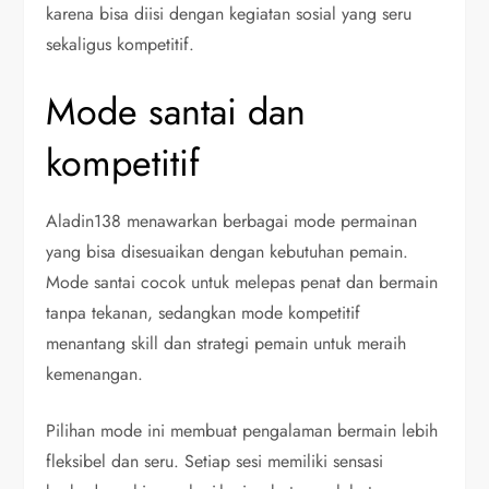
karena bisa diisi dengan kegiatan sosial yang seru
sekaligus kompetitif.
Mode santai dan
kompetitif
Aladin138 menawarkan berbagai mode permainan
yang bisa disesuaikan dengan kebutuhan pemain.
Mode santai cocok untuk melepas penat dan bermain
tanpa tekanan, sedangkan mode kompetitif
menantang skill dan strategi pemain untuk meraih
kemenangan.
Pilihan mode ini membuat pengalaman bermain lebih
fleksibel dan seru. Setiap sesi memiliki sensasi