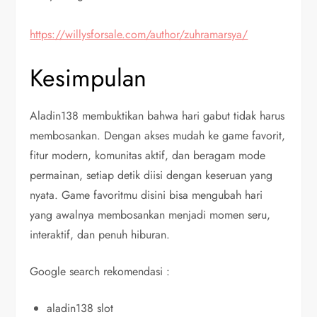
https://willysforsale.com/author/zuhramarsya/
Kesimpulan
Aladin138 membuktikan bahwa hari gabut tidak harus
membosankan. Dengan akses mudah ke game favorit,
fitur modern, komunitas aktif, dan beragam mode
permainan, setiap detik diisi dengan keseruan yang
nyata. Game favoritmu disini bisa mengubah hari
yang awalnya membosankan menjadi momen seru,
interaktif, dan penuh hiburan.
Google search rekomendasi :
aladin138 slot