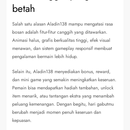
betah
Salah satu alasan Aladin138 mampu mengatasi rasa
bosan adalah fitur-fitur canggih yang ditawarkan.
Animasi halus, grafis berkualitas tinggi, efek visual
menawan, dan sistem gameplay responsif membuat
pengalaman bermain lebih hidup.
Selain itu, Aladin138 menyediakan bonus, reward,
dan mini game yang semakin meningkatkan keseruan.
Pemain bisa mendapatkan hadiah tambahan, unlock
item menarik, atau tantangan ekstra yang menambah
peluang kemenangan. Dengan begitu, hari gabutmu
berubah menjadi momen penuh keseruan dan
kepuasan.