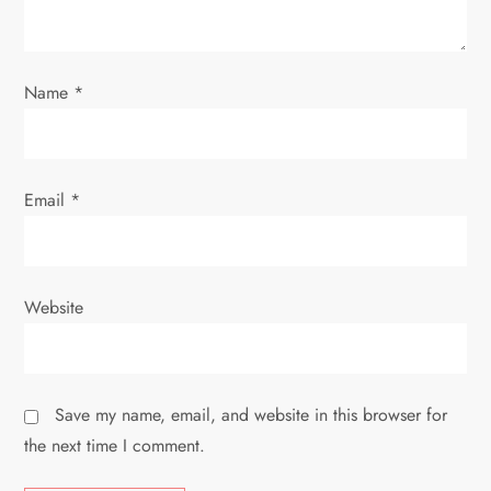
i
o
Name
*
n
Email
*
Website
Save my name, email, and website in this browser for
the next time I comment.