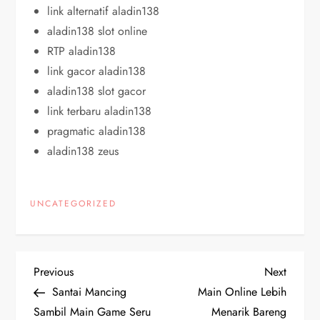
link alternatif aladin138
aladin138 slot online
RTP aladin138
link gacor aladin138
aladin138 slot gacor
link terbaru aladin138
pragmatic aladin138
aladin138 zeus
UNCATEGORIZED
P
Previous
Next
Previous
Next
Post
Post
Santai Mancing
Main Online Lebih
o
Sambil Main Game Seru
Menarik Bareng