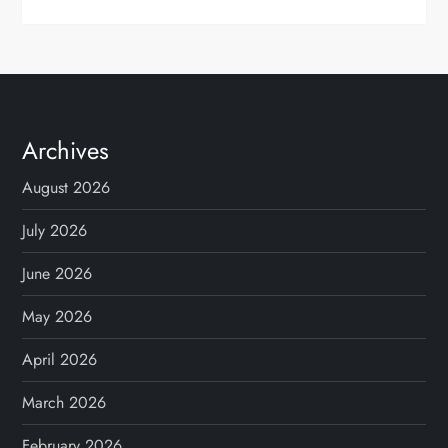
Archives
August 2026
July 2026
June 2026
May 2026
April 2026
March 2026
February 2026