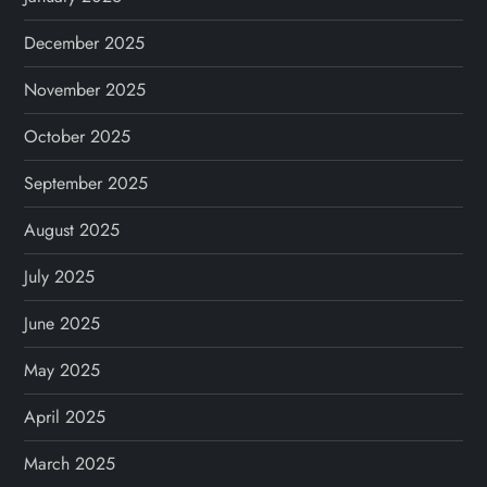
December 2025
November 2025
October 2025
September 2025
August 2025
July 2025
June 2025
May 2025
April 2025
March 2025