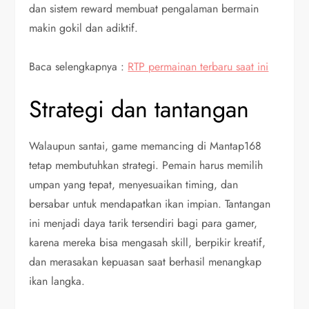
dan sistem reward membuat pengalaman bermain
makin gokil dan adiktif.
Baca selengkapnya :
RTP permainan terbaru saat ini
Strategi dan tantangan
Walaupun santai, game memancing di Mantap168
tetap membutuhkan strategi. Pemain harus memilih
umpan yang tepat, menyesuaikan timing, dan
bersabar untuk mendapatkan ikan impian. Tantangan
ini menjadi daya tarik tersendiri bagi para gamer,
karena mereka bisa mengasah skill, berpikir kreatif,
dan merasakan kepuasan saat berhasil menangkap
ikan langka.