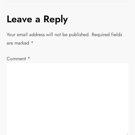
t
n
Leave a Reply
a
Your email address will not be published.
Required fields
v
are marked
*
i
Comment
*
g
a
t
i
o