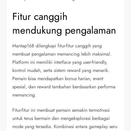
Fitur canggih
mendukung pengalaman
Mantap168 dilengkapi fitur-fitur canggih yang
membuat pengalaman memancing lebih maksimal.
Platform ini memiliki interface yang user-friendly,
kontrol mudah, serta sistem reward yang menarik.
Pemain bisa mendapatkan bonus harian, event
spesial, dan reward tambahan berdasarkan performa
memancing.
Fitur-fitur ini membuat pemain semakin termotivasi
untuk terus bermain dan mengeksplorasi berbagai
mode yang tersedia. Kombinasi antara gameplay seru