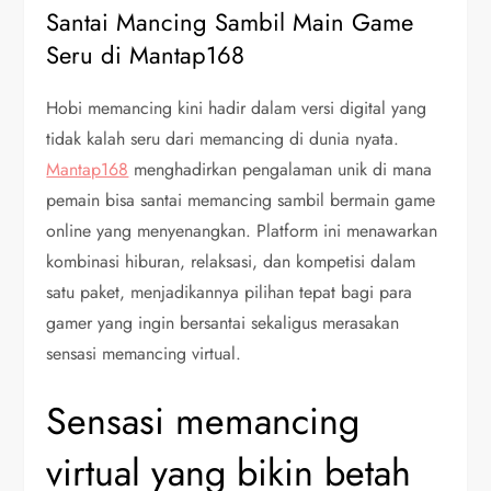
Santai Mancing Sambil Main Game
Seru di Mantap168
Hobi memancing kini hadir dalam versi digital yang
tidak kalah seru dari memancing di dunia nyata.
Mantap168
menghadirkan pengalaman unik di mana
pemain bisa santai memancing sambil bermain game
online yang menyenangkan. Platform ini menawarkan
kombinasi hiburan, relaksasi, dan kompetisi dalam
satu paket, menjadikannya pilihan tepat bagi para
gamer yang ingin bersantai sekaligus merasakan
sensasi memancing virtual.
Sensasi memancing
virtual yang bikin betah