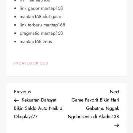
link gacor mantap168
mantap168 slot gacor
link terbaru mantap168
pragmatic mantap168
mantap168 zeus
UNCATEGORIZED
P
Previous
Next
Previous
Next
Post
Post
Kekuatan Dahsyat
Game Favorit Bikin Hari
o
Bikin Saldo Auto Naik di
Gabutmu Nggak
Okeplay777
Ngebosenin di Aladin138
s