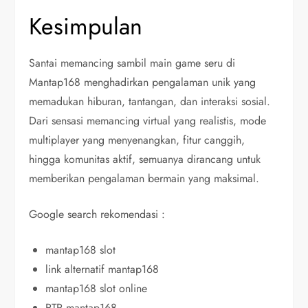
Kesimpulan
Santai memancing sambil main game seru di
Mantap168 menghadirkan pengalaman unik yang
memadukan hiburan, tantangan, dan interaksi sosial.
Dari sensasi memancing virtual yang realistis, mode
multiplayer yang menyenangkan, fitur canggih,
hingga komunitas aktif, semuanya dirancang untuk
memberikan pengalaman bermain yang maksimal.
Google search rekomendasi :
mantap168 slot
link alternatif mantap168
mantap168 slot online
RTP mantap168