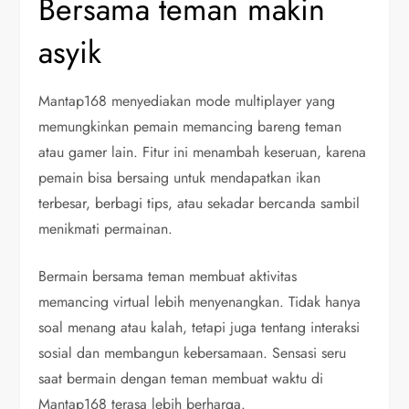
Bersama teman makin
asyik
Mantap168 menyediakan mode multiplayer yang
memungkinkan pemain memancing bareng teman
atau gamer lain. Fitur ini menambah keseruan, karena
pemain bisa bersaing untuk mendapatkan ikan
terbesar, berbagi tips, atau sekadar bercanda sambil
menikmati permainan.
Bermain bersama teman membuat aktivitas
memancing virtual lebih menyenangkan. Tidak hanya
soal menang atau kalah, tetapi juga tentang interaksi
sosial dan membangun kebersamaan. Sensasi seru
saat bermain dengan teman membuat waktu di
Mantap168 terasa lebih berharga.