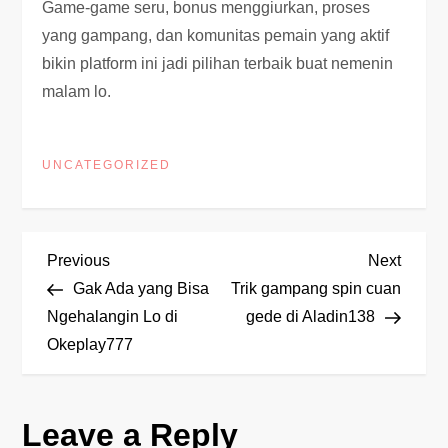
Game-game seru, bonus menggiurkan, proses
yang gampang, dan komunitas pemain yang aktif
bikin platform ini jadi pilihan terbaik buat nemenin
malam lo.
UNCATEGORIZED
P
Previous
Next
Previous
Next
Post
Post
Gak Ada yang Bisa
Trik gampang spin cuan
o
Ngehalangin Lo di
gede di Aladin138
Okeplay777
s
t
Leave a Reply