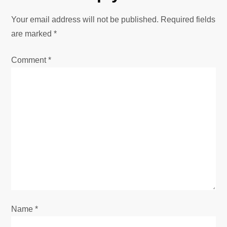
n
Your email address will not be published.
Required fields
a
are marked
*
v
Comment
*
i
g
a
t
i
o
Name
*
n