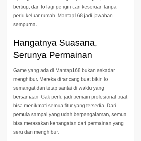
bertiup, dan lo lagi pengin cari keseruan tanpa
perlu keluar rumah. Mantap168 jadi jawaban
sempurna.
Hangatnya Suasana,
Serunya Permainan
Game yang ada di Mantap168 bukan sekadar
menghibur. Mereka dirancang buat bikin lo
semangat dan tetap santai di waktu yang
bersamaan. Gak perlu jadi pemain profesional buat
bisa menikmati semua fitur yang tersedia. Dari
pemula sampai yang udah berpengalaman, semua
bisa merasakan kehangatan dari permainan yang
seru dan menghibur.