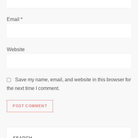
Email
*
Website
Save my name, email, and website in this browser for
the next time I comment.