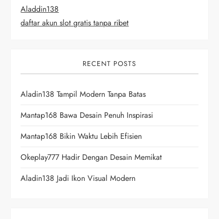
Aladdin138
daftar akun slot gratis tanpa ribet
RECENT POSTS
Aladin138 Tampil Modern Tanpa Batas
Mantap168 Bawa Desain Penuh Inspirasi
Mantap168 Bikin Waktu Lebih Efisien
Okeplay777 Hadir Dengan Desain Memikat
Aladin138 Jadi Ikon Visual Modern