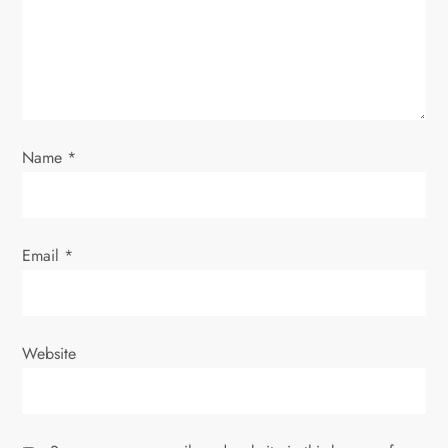
t
i
o
Name
*
n
Email
*
Website