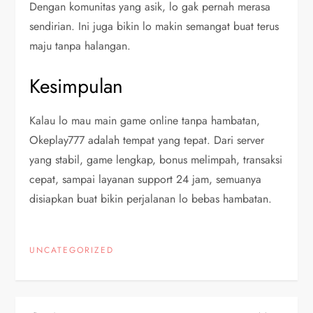
Dengan komunitas yang asik, lo gak pernah merasa
sendirian. Ini juga bikin lo makin semangat buat terus
maju tanpa halangan.
Kesimpulan
Kalau lo mau main game online tanpa hambatan,
Okeplay777 adalah tempat yang tepat. Dari server
yang stabil, game lengkap, bonus melimpah, transaksi
cepat, sampai layanan support 24 jam, semuanya
disiapkan buat bikin perjalanan lo bebas hambatan.
UNCATEGORIZED