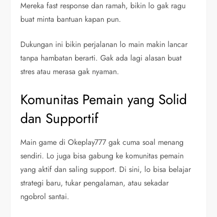
Mereka fast response dan ramah, bikin lo gak ragu
buat minta bantuan kapan pun.
Dukungan ini bikin perjalanan lo main makin lancar
tanpa hambatan berarti. Gak ada lagi alasan buat
stres atau merasa gak nyaman.
Komunitas Pemain yang Solid
dan Supportif
Main game di Okeplay777 gak cuma soal menang
sendiri. Lo juga bisa gabung ke komunitas pemain
yang aktif dan saling support. Di sini, lo bisa belajar
strategi baru, tukar pengalaman, atau sekadar
ngobrol santai.