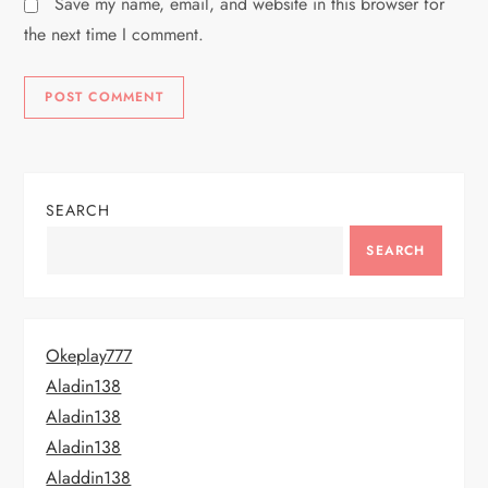
Save my name, email, and website in this browser for
the next time I comment.
SEARCH
SEARCH
Okeplay777
Aladin138
Aladin138
Aladin138
Aladdin138