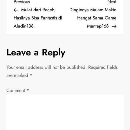
P
Previous
Next
Previous
Next
Post
Post
Mulai dari Receh,
Dinginnya Malam Makin
o
Hasilnya Bisa Fantastis di
Hangat Sama Game
Aladin138
Mantap168
s
t
Leave a Reply
n
Your email address will not be published.
Required fields
a
are marked
*
v
Comment
*
i
g
a