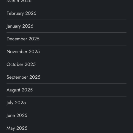
March 2026
February 2026
January 2026
December 2025
November 2025
October 2025
September 2025
August 2025
July 2025
June 2025
May 2025