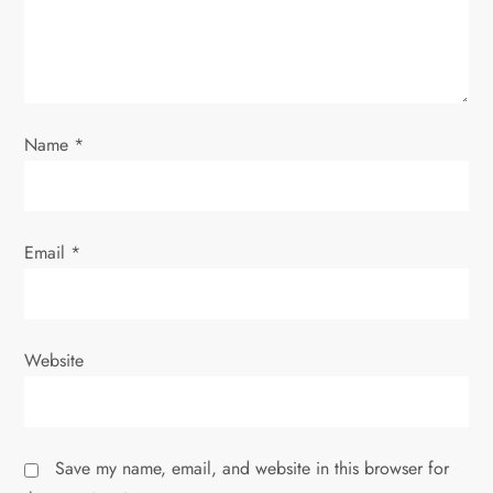
t
i
o
Name
*
n
Email
*
Website
Save my name, email, and website in this browser for