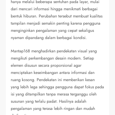
hanya melalui beberapa sentuhan pada layar, mulai
dari mencari informasi hingga menikmati berbagai
bentuk hiburan. Perubahan tersebut membuat kualitas
tampilan menjadi semakin penting karena pengguna
menginginkan pengalaman yang cepat sekaligus
nyaman dipandang dalam berbagai kondisi.
Mantap168 menghadirkan pendekatan visual yang
mengikuti perkembangan desain modern. Setiap
elemen disusun secara proporsional agar
menciptakan keseimbangan antara informasi dan
ruang kosong. Pendekatan ini memberikan kesan
yang lebih lega sehingga pengguna dapat fokus pada
isi yang ditampilkan tanpa merasa terganggu oleh
susunan yang terlalu padat. Hasilnya adalah
pengalaman yang terasa lebih ringan dan mudah