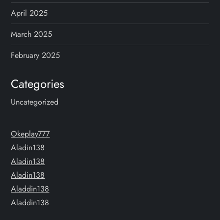
April 2025
March 2025
February 2025
Categories
Uncategorized
Okeplay777
Aladin138
Aladin138
Aladin138
Aladdin138
Aladdin138