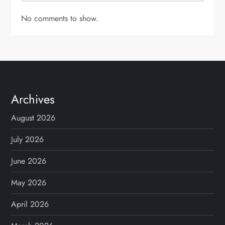
No comments to show.
Archives
August 2026
July 2026
June 2026
May 2026
April 2026