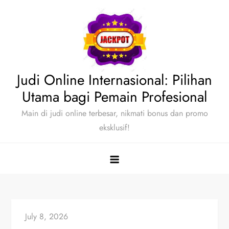
Skip
to
content
Judi Online Internasional: Pilihan
Utama bagi Pemain Profesional
Main di judi online terbesar, nikmati bonus dan promo
eksklusif!