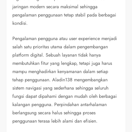
jaringan modern secara maksimal sehingga
pengalaman penggunaan tetap stabil pada berbagai
kondisi.
Pengalaman pengguna atau user experience menjadi
salah satu prioritas utama dalam pengembangan
platform digital. Sebuah layanan tidak hanya
membutuhkan fitur yang lengkap, tetapi juga harus
mampu menghadirkan kenyamanan dalam setiap
tahap penggunaan. Aladin138 mengembangkan
sistem navigasi yang sederhana sehingga seluruh
fungsi dapat dipahami dengan mudah oleh berbagai
kalangan pengguna. Perpindahan antarhalaman
berlangsung secara halus sehingga proses
penggunaan terasa lebih alami dan efisien.