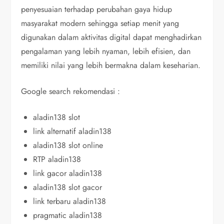
penyesuaian terhadap perubahan gaya hidup
masyarakat modern sehingga setiap menit yang
digunakan dalam aktivitas digital dapat menghadirkan
pengalaman yang lebih nyaman, lebih efisien, dan
memiliki nilai yang lebih bermakna dalam keseharian.
Google search rekomendasi :
aladin138 slot
link alternatif aladin138
aladin138 slot online
RTP aladin138
link gacor aladin138
aladin138 slot gacor
link terbaru aladin138
pragmatic aladin138