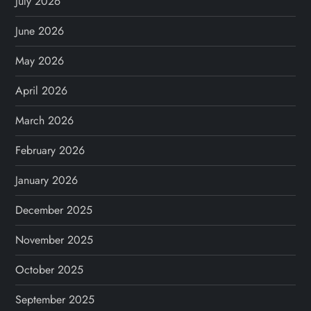
July 2026
June 2026
May 2026
April 2026
March 2026
February 2026
January 2026
December 2025
November 2025
October 2025
September 2025