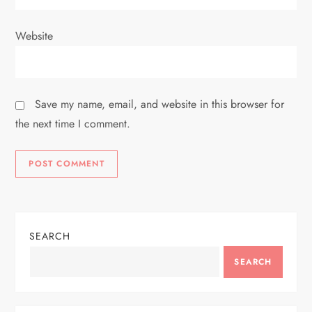
Website
Save my name, email, and website in this browser for
the next time I comment.
SEARCH
SEARCH