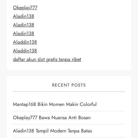
Okeplay777
Aladin138
Aladin138
Aladin138
Aladdin138
Aladdin138
daftar akun slot gratis tanpa ribet
RECENT POSTS
Mantap168 Bikin Momen Makin Colorful
Okeplay777 Bawa Nuansa Anti Bosan
Aladin138 Tampil Modern Tanpa Batas