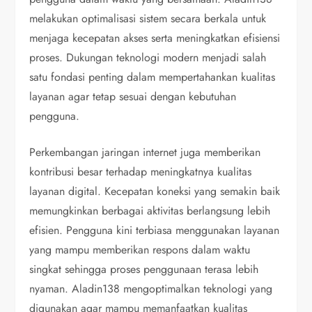
melakukan optimalisasi sistem secara berkala untuk
menjaga kecepatan akses serta meningkatkan efisiensi
proses. Dukungan teknologi modern menjadi salah
satu fondasi penting dalam mempertahankan kualitas
layanan agar tetap sesuai dengan kebutuhan
pengguna.
Perkembangan jaringan internet juga memberikan
kontribusi besar terhadap meningkatnya kualitas
layanan digital. Kecepatan koneksi yang semakin baik
memungkinkan berbagai aktivitas berlangsung lebih
efisien. Pengguna kini terbiasa menggunakan layanan
yang mampu memberikan respons dalam waktu
singkat sehingga proses penggunaan terasa lebih
nyaman. Aladin138 mengoptimalkan teknologi yang
digunakan agar mampu memanfaatkan kualitas