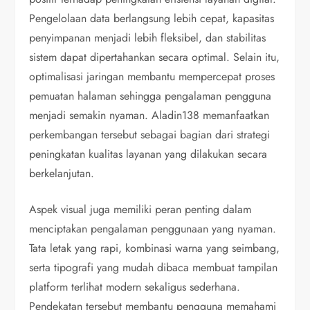
Pengelolaan data berlangsung lebih cepat, kapasitas
penyimpanan menjadi lebih fleksibel, dan stabilitas
sistem dapat dipertahankan secara optimal. Selain itu,
optimalisasi jaringan membantu mempercepat proses
pemuatan halaman sehingga pengalaman pengguna
menjadi semakin nyaman. Aladin138 memanfaatkan
perkembangan tersebut sebagai bagian dari strategi
peningkatan kualitas layanan yang dilakukan secara
berkelanjutan.
Aspek visual juga memiliki peran penting dalam
menciptakan pengalaman penggunaan yang nyaman.
Tata letak yang rapi, kombinasi warna yang seimbang,
serta tipografi yang mudah dibaca membuat tampilan
platform terlihat modern sekaligus sederhana.
Pendekatan tersebut membantu pengguna memahami