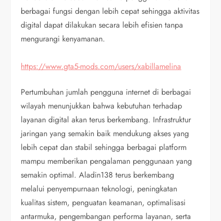
berbagai fungsi dengan lebih cepat sehingga aktivitas
digital dapat dilakukan secara lebih efisien tanpa
mengurangi kenyamanan.
https://www.gta5-mods.com/users/xabillamelina
Pertumbuhan jumlah pengguna internet di berbagai
wilayah menunjukkan bahwa kebutuhan terhadap
layanan digital akan terus berkembang. Infrastruktur
jaringan yang semakin baik mendukung akses yang
lebih cepat dan stabil sehingga berbagai platform
mampu memberikan pengalaman penggunaan yang
semakin optimal. Aladin138 terus berkembang
melalui penyempurnaan teknologi, peningkatan
kualitas sistem, penguatan keamanan, optimalisasi
antarmuka, pengembangan performa layanan, serta