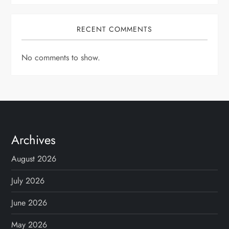
RECENT COMMENTS
No comments to show.
Archives
August 2026
July 2026
June 2026
May 2026