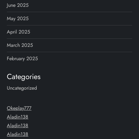
June 2025
May 2025
April 2025
March 2025
February 2025
Categories
Uncategorized
Okeplay777
Aladin138
Aladin138
Aladin138