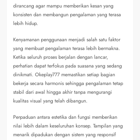
dirancang agar mampu memberikan kesan yang
konsisten dan membangun pengalaman yang terasa
lebih hidup.
Kenyamanan penggunaan menjadi salah satu faktor
yang membuat pengalaman terasa lebih bermakna.
Ketika seluruh proses berjalan dengan lancar,
perhatian dapat terfokus pada suasana yang sedang
dinikmati. Okeplay777 memastikan setiap bagian
bekerja secara harmonis sehingga pengalaman tetap
stabil dari awal hingga akhir tanpa mengurangi
kualitas visual yang telah dibangun.
Perpaduan antara estetika dan fungsi memberikan
nilai lebih dalam keseluruhan konsep. Tampilan yang
menarik dipadukan dengan sistem yang responsif