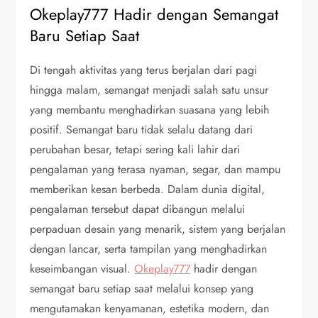
Okeplay777 Hadir dengan Semangat
Baru Setiap Saat
Di tengah aktivitas yang terus berjalan dari pagi
hingga malam, semangat menjadi salah satu unsur
yang membantu menghadirkan suasana yang lebih
positif. Semangat baru tidak selalu datang dari
perubahan besar, tetapi sering kali lahir dari
pengalaman yang terasa nyaman, segar, dan mampu
memberikan kesan berbeda. Dalam dunia digital,
pengalaman tersebut dapat dibangun melalui
perpaduan desain yang menarik, sistem yang berjalan
dengan lancar, serta tampilan yang menghadirkan
keseimbangan visual.
Okeplay777
hadir dengan
semangat baru setiap saat melalui konsep yang
mengutamakan kenyamanan, estetika modern, dan