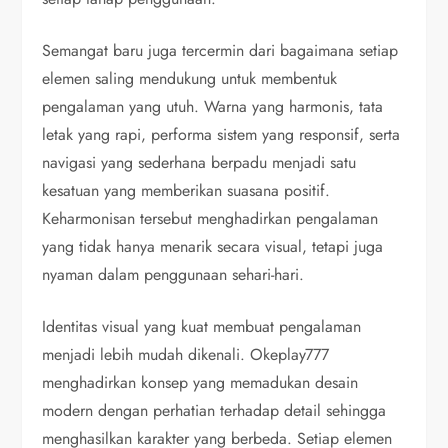
Semangat baru juga tercermin dari bagaimana setiap
elemen saling mendukung untuk membentuk
pengalaman yang utuh. Warna yang harmonis, tata
letak yang rapi, performa sistem yang responsif, serta
navigasi yang sederhana berpadu menjadi satu
kesatuan yang memberikan suasana positif.
Keharmonisan tersebut menghadirkan pengalaman
yang tidak hanya menarik secara visual, tetapi juga
nyaman dalam penggunaan sehari-hari.
Identitas visual yang kuat membuat pengalaman
menjadi lebih mudah dikenali. Okeplay777
menghadirkan konsep yang memadukan desain
modern dengan perhatian terhadap detail sehingga
menghasilkan karakter yang berbeda. Setiap elemen