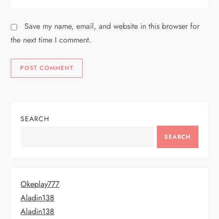
Save my name, email, and website in this browser for
the next time I comment.
SEARCH
SEARCH
Okeplay777
Aladin138
Aladin138