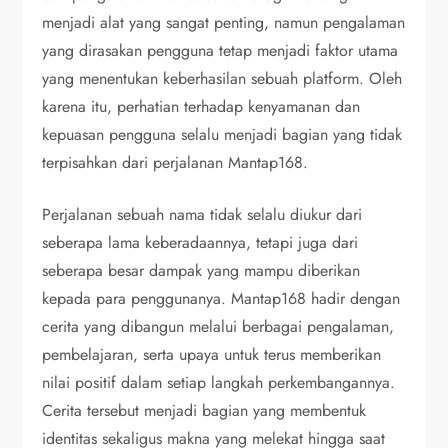
menjadi alat yang sangat penting, namun pengalaman
yang dirasakan pengguna tetap menjadi faktor utama
yang menentukan keberhasilan sebuah platform. Oleh
karena itu, perhatian terhadap kenyamanan dan
kepuasan pengguna selalu menjadi bagian yang tidak
terpisahkan dari perjalanan Mantap168.
Perjalanan sebuah nama tidak selalu diukur dari
seberapa lama keberadaannya, tetapi juga dari
seberapa besar dampak yang mampu diberikan
kepada para penggunanya. Mantap168 hadir dengan
cerita yang dibangun melalui berbagai pengalaman,
pembelajaran, serta upaya untuk terus memberikan
nilai positif dalam setiap langkah perkembangannya.
Cerita tersebut menjadi bagian yang membentuk
identitas sekaligus makna yang melekat hingga saat