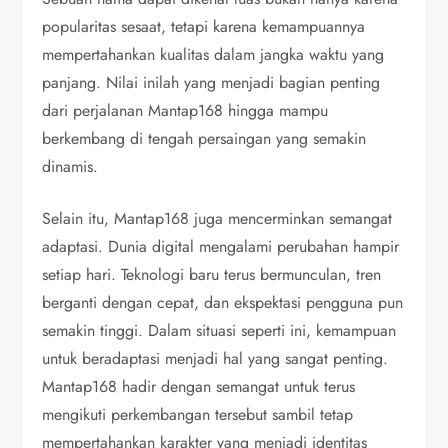
popularitas sesaat, tetapi karena kemampuannya
mempertahankan kualitas dalam jangka waktu yang
panjang. Nilai inilah yang menjadi bagian penting
dari perjalanan Mantap168 hingga mampu
berkembang di tengah persaingan yang semakin
dinamis.
Selain itu, Mantap168 juga mencerminkan semangat
adaptasi. Dunia digital mengalami perubahan hampir
setiap hari. Teknologi baru terus bermunculan, tren
berganti dengan cepat, dan ekspektasi pengguna pun
semakin tinggi. Dalam situasi seperti ini, kemampuan
untuk beradaptasi menjadi hal yang sangat penting.
Mantap168 hadir dengan semangat untuk terus
mengikuti perkembangan tersebut sambil tetap
mempertahankan karakter yang menjadi identitas