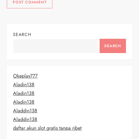
SEARCH
SEARCH
Okeplay777
Aladin138
Aladin138
Aladin138
Aladdin138
Aladdin138
daftar akun slot gratis tanpa ribet