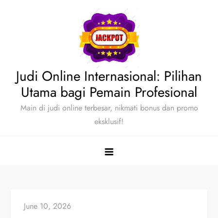
Skip
to
content
Judi Online Internasional: Pilihan
Utama bagi Pemain Profesional
Main di judi online terbesar, nikmati bonus dan promo
eksklusif!