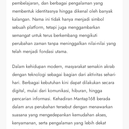
pembelajaran, dan berbagai pengalaman yang
membentuk identitasnya hingga dikenal oleh banyak
kalangan. Nama ini tidak hanya menjadi simbol
sebuah platform, tetapi juga menggambarkan
semangat untuk terus berkembang mengikuti
perubahan zaman tanpa meninggalkan nilai-nilai yang
telah menjadi fondasi utama.
Dalam kehidupan modern, masyarakat semakin akrab
dengan teknologi sebagai bagian dari aktivitas sehari-
hari. Berbagai kebutuhan kini dapat dilakukan secara
digital, mulai dari komunikasi, hiburan, hingga
pencarian informasi. Kehadiran Mantap168 berada
dalam arus perubahan tersebut dengan menawarkan
suasana yang mengedepankan kemudahan akses,
kenyamanan, serta pengalaman yang lebih dekat