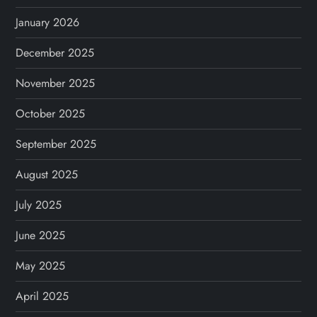
January 2026
December 2025
November 2025
October 2025
September 2025
August 2025
July 2025
June 2025
May 2025
April 2025