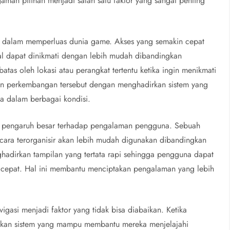
aman pilihan menjadi salah satu faktor yang sangat penting
ar dalam memperluas dunia game. Akses yang semakin cepat
al dapat dinikmati dengan lebih mudah dibandingkan
tas oleh lokasi atau perangkat tertentu ketika ingin menikmati
an perkembangan tersebut dengan menghadirkan sistem yang
 dalam berbagai kondisi.
liki pengaruh besar terhadap pengalaman pengguna. Sebuah
cara terorganisir akan lebih mudah digunakan dibandingkan
ghadirkan tampilan yang tertata rapi sehingga pengguna dapat
 cepat. Hal ini membantu menciptakan pengalaman yang lebih
asi menjadi faktor yang tidak bisa diabaikan. Ketika
hkan sistem yang mampu membantu mereka menjelajahi