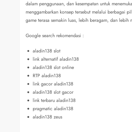
dalam penggunaan, dan kesempatan untuk menemukan 
menggambarkan konsep tersebut melalui berbagai pil
game terasa semakin luas, lebih beragam, dan lebih m
Google search rekomendasi :
aladin138 slot
link alternatif aladin138
aladin138 slot online
RTP aladin138
link gacor aladin138
aladin138 slot gacor
link terbaru aladin138
pragmatic aladin138
aladin138 zeus