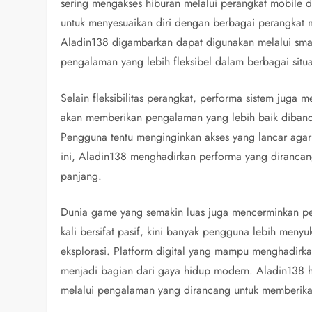
sering mengakses hiburan melalui perangkat mobile 
untuk menyesuaikan diri dengan berbagai perangkat
Aladin138 digambarkan dapat digunakan melalui sma
pengalaman yang lebih fleksibel dalam berbagai situa
Selain fleksibilitas perangkat, performa sistem juga 
akan memberikan pengalaman yang lebih baik diband
Pengguna tentu menginginkan akses yang lancar agar
ini, Aladin138 menghadirkan performa yang diranc
panjang.
Dunia game yang semakin luas juga mencerminkan per
kali bersifat pasif, kini banyak pengguna lebih meny
eksplorasi. Platform digital yang mampu menghadirkan 
menjadi bagian dari gaya hidup modern. Aladin138 h
melalui pengalaman yang dirancang untuk memberika