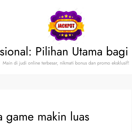
asional: Pilihan Utama bagi
Main di judi online terbesar, nikmati bonus dan promo eksklusif!
a game makin luas