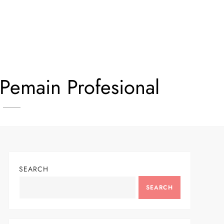
 Pemain Profesional
SEARCH
SEARCH