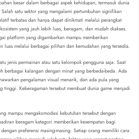
bahan besar dalam berbagai aspek kehidupan, termasuk dunia
 Salah satu sektor yang mengalami pertumbuhan signifikan
elatif terbatas dan hanya dapat dinikmati melalui perangkat
ekosistem yang jauh lebih luas, beragam, dan mudah diakses.
gai platform yang digambarkan mampu memberikan
 luas melalui berbagai pilihan dan kemudahan yang tersedia.
atu jenis permainan atau satu kelompok pengguna saja. Saat
oleh berbagai kalangan dengan minat yang berbeda-beda. Ada
nawarkan pengalaman visual menarik, dan ada pula yang
ng tinggi. Keberagaman tersebut membuat dunia game menjadi
yang mampu mengakomodasi kebutuhan tersebut dengan
ehadiran beragam kategori memberikan kesempatan bagi
engan preferensi masing-masing. Setiap orang memiliki cara