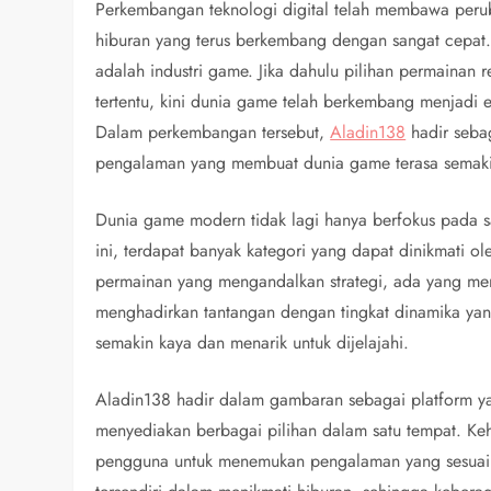
Perkembangan teknologi digital telah membawa peru
hiburan yang terus berkembang dengan sangat cepat.
adalah industri game. Jika dahulu pilihan permainan r
tertentu, kini dunia game telah berkembang menjadi 
Dalam perkembangan tersebut,
Aladin138
hadir seba
pengalaman yang membuat dunia game terasa semakin
Dunia game modern tidak lagi hanya berfokus pada s
ini, terdapat banyak kategori yang dapat dinikmati 
permainan yang mengandalkan strategi, ada yang me
menghadirkan tantangan dengan tingkat dinamika ya
semakin kaya dan menarik untuk dijelajahi.
Aladin138 hadir dalam gambaran sebagai platform 
menyediakan berbagai pilihan dalam satu tempat. K
pengguna untuk menemukan pengalaman yang sesuai d