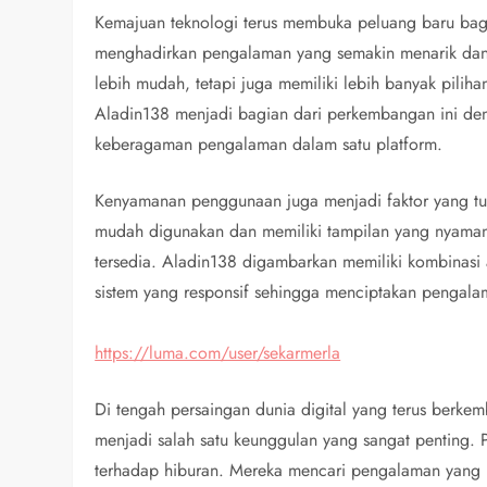
Kemajuan teknologi terus membuka peluang baru bag
menghadirkan pengalaman yang semakin menarik dan
lebih mudah, tetapi juga memiliki lebih banyak pili
Aladin138 menjadi bagian dari perkembangan ini de
keberagaman pengalaman dalam satu platform.
Kenyamanan penggunaan juga menjadi faktor yang tur
mudah digunakan dan memiliki tampilan yang nyaman
tersedia. Aladin138 digambarkan memiliki kombinasi
sistem yang responsif sehingga menciptakan pengal
https://luma.com/user/sekarmerla
Di tengah persaingan dunia digital yang terus berke
menjadi salah satu keunggulan yang sangat penting. 
terhadap hiburan. Mereka mencari pengalaman yan