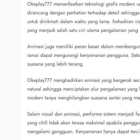
Okeplay777 memanfaatkan teknologi grafis modern unt
dirancang dengan perhatian terhadap detail sehingg
untuk dinikmati dalam waktu yang lama. Kehadiran vi
yang menjadi salah satu ciri utama pengalaman yang 
Animasi juga memiliki peran besar dalam membangun n
ramai dapat mengurangi kenyamanan pengguna. Sebal
suasana yang lebih tenang.
Okeplay777 menghadirkan animasi yang bergerak secar
natural sehingga menciptakan alur pengalaman yang 
modern tanpa menghilangkan suasana santai yang men
Selain visual dan animasi, performa sistem menjadi 
yang chill tidak akan terasa maksimal apabila pengg
mengalami gangguan. Kenyamanan hanya dapat tercipt