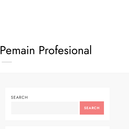
 Pemain Profesional
SEARCH
SEARCH