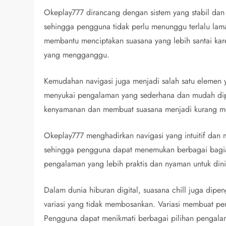
Okeplay777 dirancang dengan sistem yang stabil dan r
sehingga pengguna tidak perlu menunggu terlalu lama
membantu menciptakan suasana yang lebih santai k
yang mengganggu.
Kemudahan navigasi juga menjadi salah satu elemen
menyukai pengalaman yang sederhana dan mudah dipah
kenyamanan dan membuat suasana menjadi kurang m
Okeplay777 menghadirkan navigasi yang intuitif dan m
sehingga pengguna dapat menemukan berbagai bagia
pengalaman yang lebih praktis dan nyaman untuk dini
Dalam dunia hiburan digital, suasana chill juga di
variasi yang tidak membosankan. Variasi membuat pen
Pengguna dapat menikmati berbagai pilihan pengala