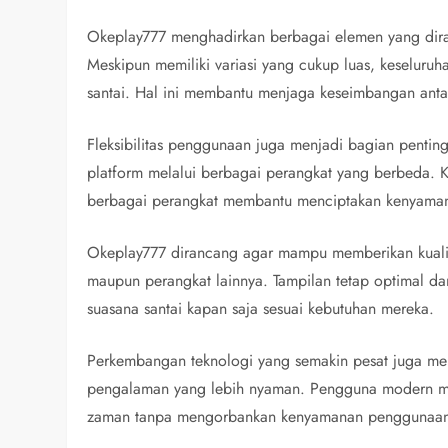
Okeplay777 menghadirkan berbagai elemen yang dir
Meskipun memiliki variasi yang cukup luas, keselur
santai. Hal ini membantu menjaga keseimbangan ant
Fleksibilitas penggunaan juga menjadi bagian penti
platform melalui berbagai perangkat yang berbeda.
berbagai perangkat membantu menciptakan kenyaman
Okeplay777 dirancang agar mampu memberikan kualit
maupun perangkat lainnya. Tampilan tetap optimal da
suasana santai kapan saja sesuai kebutuhan mereka.
Perkembangan teknologi yang semakin pesat juga me
pengalaman yang lebih nyaman. Pengguna modern m
zaman tanpa mengorbankan kenyamanan penggunaa