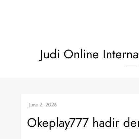
Skip
to
content
Judi Online Intern
Okeplay777 hadir den