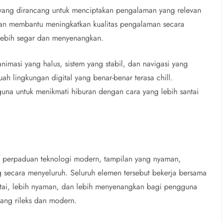
ang dirancang untuk menciptakan pengalaman yang relevan
kan membantu meningkatkan kualitas pengalaman secara
 lebih segar dan menyenangkan.
animasi yang halus, sistem yang stabil, dan navigasi yang
h lingkungan digital yang benar-benar terasa chill.
una untuk menikmati hiburan dengan cara yang lebih santai
ui perpaduan teknologi modern, tampilan yang nyaman,
 secara menyeluruh. Seluruh elemen tersebut bekerja bersama
ntai, lebih nyaman, dan lebih menyenangkan bagi pengguna
ang rileks dan modern.