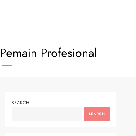
 Pemain Profesional
SEARCH
SEARCH