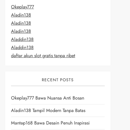
Okeplay777
Aladin138
Aladin138
Aladin138
Aladdin138
Aladdin138
daftar akun slot gratis tanpa ribet
RECENT POSTS
Okeplay777 Bawa Nuansa Anti Bosan
Aladin138 Tampil Modern Tanpa Batas
Mantap168 Bawa Desain Penuh Inspirasi