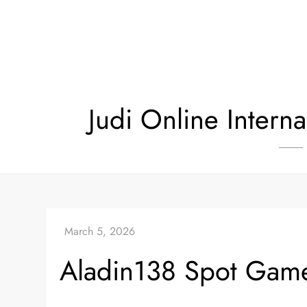
Skip
to
content
Judi Online Intern
Aladin138 Spot Game