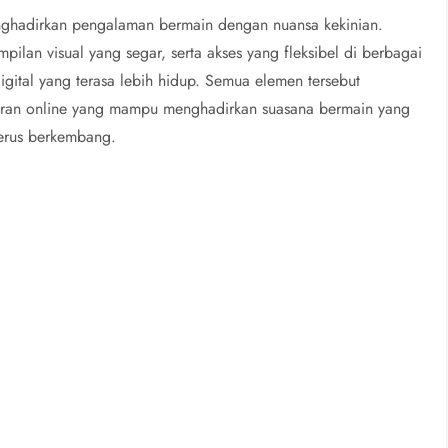
nghadirkan pengalaman bermain dengan nuansa kekinian.
ilan visual yang segar, serta akses yang fleksibel di berbagai
gital yang terasa lebih hidup. Semua elemen tersebut
buran online yang mampu menghadirkan suasana bermain yang
terus berkembang.