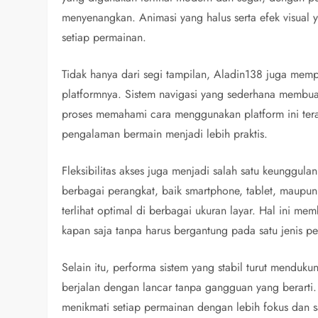
menyenangkan. Animasi yang halus serta efek visual
setiap permainan.
Tidak hanya dari segi tampilan, Aladin138 juga me
platformnya. Sistem navigasi yang sederhana membua
proses memahami cara menggunakan platform ini ter
pengalaman bermain menjadi lebih praktis.
Fleksibilitas akses juga menjadi salah satu keunggula
berbagai perangkat, baik smartphone, tablet, maupu
terlihat optimal di berbagai ukuran layar. Hal ini 
kapan saja tanpa harus bergantung pada satu jenis pe
Selain itu, performa sistem yang stabil turut mend
berjalan dengan lancar tanpa gangguan yang berart
menikmati setiap permainan dengan lebih fokus dan s