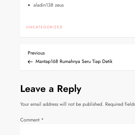
aladin138 zeus
UNCATEGORIZED
P
Previous
Previous
Post
Mantap168 Rumahnya Seru Tiap Detik
o
s
Leave a Reply
t
Your email address will not be published.
Required fiel
n
Comment
*
a