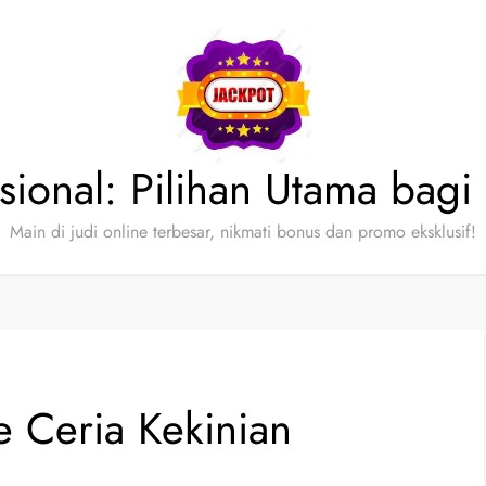
asional: Pilihan Utama bagi
Main di judi online terbesar, nikmati bonus dan promo eksklusif!
 Ceria Kekinian