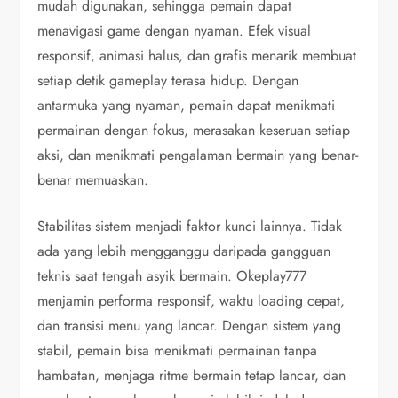
mudah digunakan, sehingga pemain dapat
menavigasi game dengan nyaman. Efek visual
responsif, animasi halus, dan grafis menarik membuat
setiap detik gameplay terasa hidup. Dengan
antarmuka yang nyaman, pemain dapat menikmati
permainan dengan fokus, merasakan keseruan setiap
aksi, dan menikmati pengalaman bermain yang benar-
benar memuaskan.
Stabilitas sistem menjadi faktor kunci lainnya. Tidak
ada yang lebih mengganggu daripada gangguan
teknis saat tengah asyik bermain. Okeplay777
menjamin performa responsif, waktu loading cepat,
dan transisi menu yang lancar. Dengan sistem yang
stabil, pemain bisa menikmati permainan tanpa
hambatan, menjaga ritme bermain tetap lancar, dan