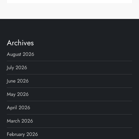
Archives
August 2026
July 2026
June 2026
May 2026
April 2026
March 2026
February 2026