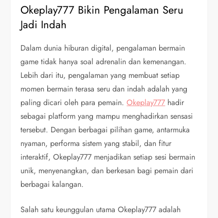
Okeplay777 Bikin Pengalaman Seru
Jadi Indah
Dalam dunia hiburan digital, pengalaman bermain
game tidak hanya soal adrenalin dan kemenangan.
Lebih dari itu, pengalaman yang membuat setiap
momen bermain terasa seru dan indah adalah yang
paling dicari oleh para pemain.
Okeplay777
hadir
sebagai platform yang mampu menghadirkan sensasi
tersebut. Dengan berbagai pilihan game, antarmuka
nyaman, performa sistem yang stabil, dan fitur
interaktif, Okeplay777 menjadikan setiap sesi bermain
unik, menyenangkan, dan berkesan bagi pemain dari
berbagai kalangan.
Salah satu keunggulan utama Okeplay777 adalah