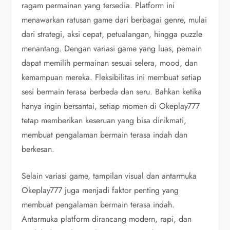
ragam permainan yang tersedia. Platform ini
menawarkan ratusan game dari berbagai genre, mulai
dari strategi, aksi cepat, petualangan, hingga puzzle
menantang. Dengan variasi game yang luas, pemain
dapat memilih permainan sesuai selera, mood, dan
kemampuan mereka. Fleksibilitas ini membuat setiap
sesi bermain terasa berbeda dan seru. Bahkan ketika
hanya ingin bersantai, setiap momen di Okeplay777
tetap memberikan keseruan yang bisa dinikmati,
membuat pengalaman bermain terasa indah dan
berkesan.
Selain variasi game, tampilan visual dan antarmuka
Okeplay777 juga menjadi faktor penting yang
membuat pengalaman bermain terasa indah.
Antarmuka platform dirancang modern, rapi, dan