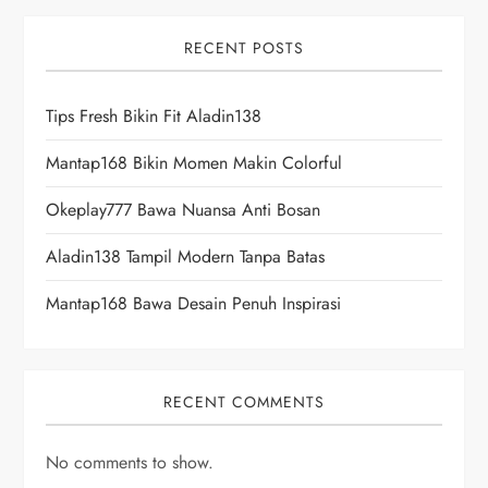
RECENT POSTS
Tips Fresh Bikin Fit Aladin138
Mantap168 Bikin Momen Makin Colorful
Okeplay777 Bawa Nuansa Anti Bosan
Aladin138 Tampil Modern Tanpa Batas
Mantap168 Bawa Desain Penuh Inspirasi
RECENT COMMENTS
No comments to show.