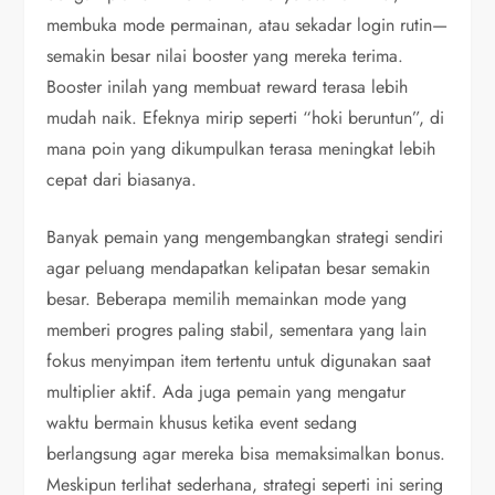
membuka mode permainan, atau sekadar login rutin—
semakin besar nilai booster yang mereka terima.
Booster inilah yang membuat reward terasa lebih
mudah naik. Efeknya mirip seperti “hoki beruntun”, di
mana poin yang dikumpulkan terasa meningkat lebih
cepat dari biasanya.
Banyak pemain yang mengembangkan strategi sendiri
agar peluang mendapatkan kelipatan besar semakin
besar. Beberapa memilih memainkan mode yang
memberi progres paling stabil, sementara yang lain
fokus menyimpan item tertentu untuk digunakan saat
multiplier aktif. Ada juga pemain yang mengatur
waktu bermain khusus ketika event sedang
berlangsung agar mereka bisa memaksimalkan bonus.
Meskipun terlihat sederhana, strategi seperti ini sering