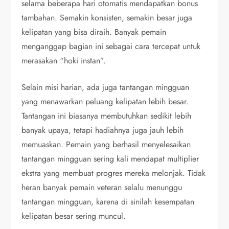
selama beberapa hari otomatis mendapatkan bonus
tambahan. Semakin konsisten, semakin besar juga
kelipatan yang bisa diraih. Banyak pemain
menganggap bagian ini sebagai cara tercepat untuk
merasakan “hoki instan”.
Selain misi harian, ada juga tantangan mingguan
yang menawarkan peluang kelipatan lebih besar.
Tantangan ini biasanya membutuhkan sedikit lebih
banyak upaya, tetapi hadiahnya juga jauh lebih
memuaskan. Pemain yang berhasil menyelesaikan
tantangan mingguan sering kali mendapat multiplier
ekstra yang membuat progres mereka melonjak. Tidak
heran banyak pemain veteran selalu menunggu
tantangan mingguan, karena di sinilah kesempatan
kelipatan besar sering muncul.