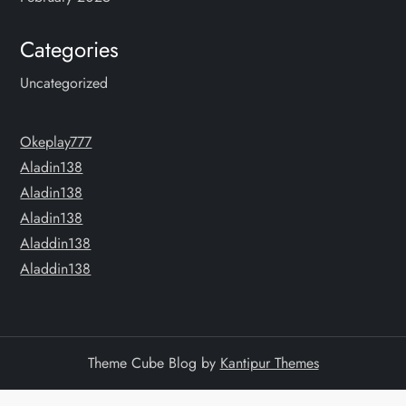
Categories
Uncategorized
Okeplay777
Aladin138
Aladin138
Aladin138
Aladdin138
Aladdin138
Theme Cube Blog by
Kantipur Themes