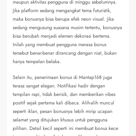
maupun aktivitas pengguna di minggu sebelumnya.
Jika platform sedang mengangkat tema futuristik,
maka bonusnya bisa berupa efek neon visual. Jika
sedang mengusung suasana musim tertentu, bonusnya
bisa berubah menjadi elemen dekorasi bertema.
Inilah yang membuat pengguna merasa bonus
tersebut benar-benar dirancang dengan niat, bukan
hanya tempelan belaka.
Selain itu, penerimaan bonus di Mantap168 juga
terasa sangat elegan. Notifikasi hadir dengan
tampilan rapi, tidak berisik, dan memberikan vibes
positif sejak pertama kali dibaca. Alih-alih muncul
seperti iklan, pesan bonusnya lebih mirip ucapan
selamat yang ditujukan khusus untuk pengguna
pilihan. Detail kecil seperti ini membuat bonus kece