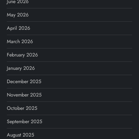
June 2026
May 2026
April 2026
March 2026
February 2026
January 2026
December 2025
November 2025
October 2025
September 2025
August 2025