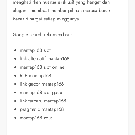
menghadirkan nuansa eksklusif yang hangat dan
elegan—membuat member pilihan merasa benar-
benar dihargai setiap minggunya.
Google search rekomendasi :
mantap168 slot
link alternatif mantap168
mantap168 slot online
RTP mantap168
link gacor mantap168
mantap168 slot gacor
link terbaru mantap168
pragmatic mantap168
mantap168 zeus