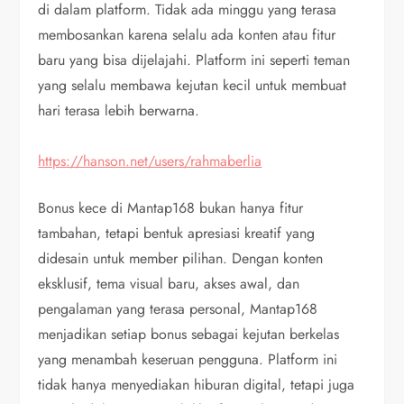
di dalam platform. Tidak ada minggu yang terasa
membosankan karena selalu ada konten atau fitur
baru yang bisa dijelajahi. Platform ini seperti teman
yang selalu membawa kejutan kecil untuk membuat
hari terasa lebih berwarna.
https://hanson.net/users/rahmaberlia
Bonus kece di Mantap168 bukan hanya fitur
tambahan, tetapi bentuk apresiasi kreatif yang
didesain untuk member pilihan. Dengan konten
eksklusif, tema visual baru, akses awal, dan
pengalaman yang terasa personal, Mantap168
menjadikan setiap bonus sebagai kejutan berkelas
yang menambah keseruan pengguna. Platform ini
tidak hanya menyediakan hiburan digital, tetapi juga