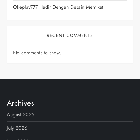
Okeplay777 Hadir Dengan Desain Memikat
RECENT COMMENTS
No comments to show.
Archives
August 2026
July 2026