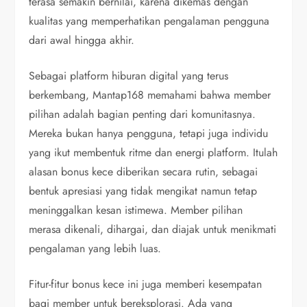
terasa semakin bernilai, karena dikemas dengan
kualitas yang memperhatikan pengalaman pengguna
dari awal hingga akhir.
Sebagai platform hiburan digital yang terus
berkembang, Mantap168 memahami bahwa member
pilihan adalah bagian penting dari komunitasnya.
Mereka bukan hanya pengguna, tetapi juga individu
yang ikut membentuk ritme dan energi platform. Itulah
alasan bonus kece diberikan secara rutin, sebagai
bentuk apresiasi yang tidak mengikat namun tetap
meninggalkan kesan istimewa. Member pilihan
merasa dikenali, dihargai, dan diajak untuk menikmati
pengalaman yang lebih luas.
Fitur-fitur bonus kece ini juga memberi kesempatan
bagi member untuk bereksplorasi. Ada yang