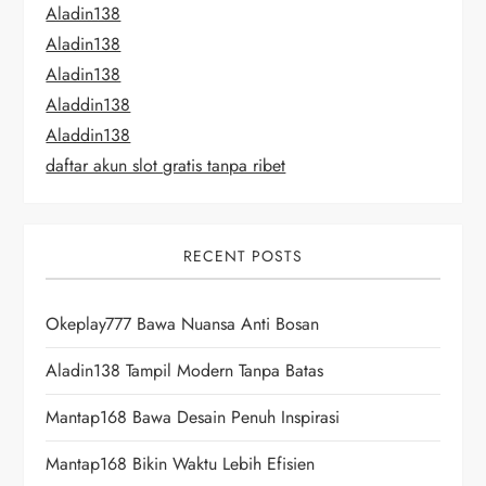
Aladin138
Aladin138
Aladin138
Aladdin138
Aladdin138
daftar akun slot gratis tanpa ribet
RECENT POSTS
Okeplay777 Bawa Nuansa Anti Bosan
Aladin138 Tampil Modern Tanpa Batas
Mantap168 Bawa Desain Penuh Inspirasi
Mantap168 Bikin Waktu Lebih Efisien