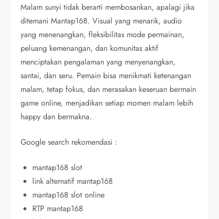
Malam sunyi tidak berarti membosankan, apalagi jika
ditemani Mantap168. Visual yang menarik, audio
yang menenangkan, fleksibilitas mode permainan,
peluang kemenangan, dan komunitas aktif
menciptakan pengalaman yang menyenangkan,
santai, dan seru. Pemain bisa menikmati ketenangan
malam, tetap fokus, dan merasakan keseruan bermain
game online, menjadikan setiap momen malam lebih
happy dan bermakna.
Google search rekomendasi :
mantap168 slot
link alternatif mantap168
mantap168 slot online
RTP mantap168