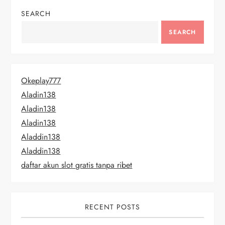
SEARCH
SEARCH
Okeplay777
Aladin138
Aladin138
Aladin138
Aladdin138
Aladdin138
daftar akun slot gratis tanpa ribet
RECENT POSTS