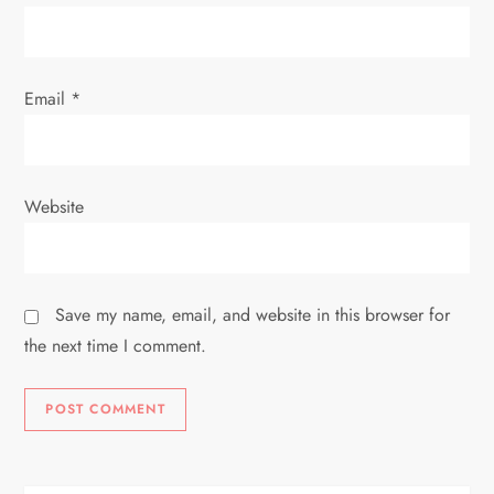
n
Email
*
Website
Save my name, email, and website in this browser for
the next time I comment.