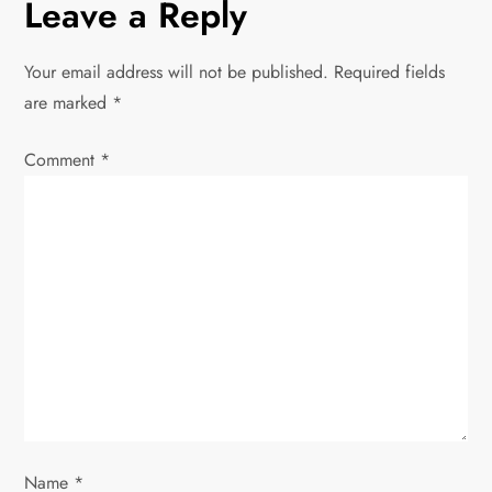
Leave a Reply
n
Your email address will not be published.
Required fields
a
are marked
*
v
Comment
*
i
g
a
t
i
o
Name
*