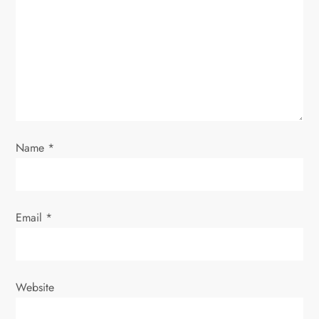
a
t
i
o
Name
*
n
Email
*
Website