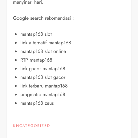
menyinari hari.
Google search rekomendasi :
mantap168 slot
link alternatif mantap168
mantap168 slot online
RTP mantap168
link gacor mantap168
mantap168 slot gacor
link terbaru mantap168
pragmatic mantap168
mantap168 zeus
UNCATEGORIZED