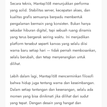
Secara teknis, Mantap168 menunjukkan performa
yang solid. Stabilitas server, kecepatan akses, dan
kualitas grafis semuanya berpadu membentuk
pengalaman bermain yang konsisten. Bukan hanya
sekadar hiburan digital, tapi sebuah ruang dinamis
yang terus bergerak seiring waktu. Ini menjadikan
platform tersebut seperti kanvas yang selalu diisi
warna baru setiap hari — tidak pernah membosankan,
selalu berubah, dan tetap menyenangkan untuk
dilihat.
Lebih dalam lagi, Mantap168 mencerminkan filosofi
bahwa hidup juga tentang warna dan keseimbangan.
Dalam setiap tantangan dan kesenangan, selalu ada
momen yang bisa dinikmati jika dilihat dari sudut
yang tepat. Dengan desain yang hangat dan