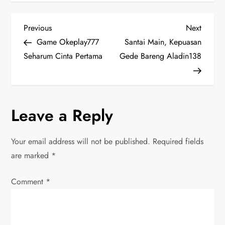
P
Previous
Next
Previous
Next
Post
Post
Game Okeplay777
Santai Main, Kepuasan
o
Seharum Cinta Pertama
Gede Bareng Aladin138
s
t
Leave a Reply
n
Your email address will not be published.
Required fields
a
are marked
*
v
Comment
*
i
g