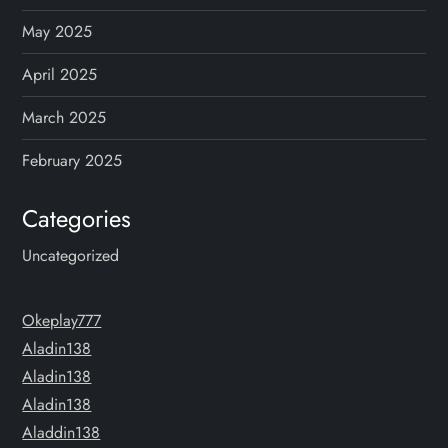
May 2025
April 2025
March 2025
February 2025
Categories
Uncategorized
Okeplay777
Aladin138
Aladin138
Aladin138
Aladdin138