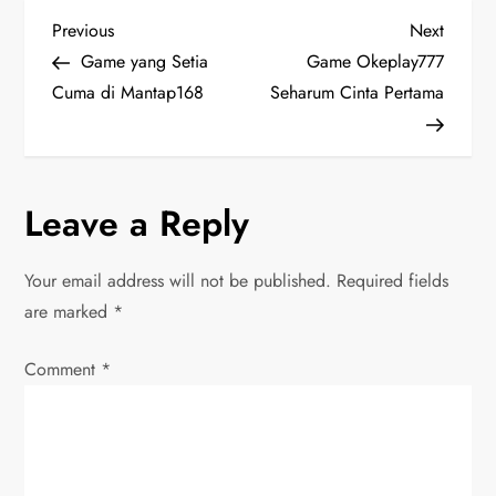
P
Previous
Next
Previous
Next
Post
Post
Game yang Setia
Game Okeplay777
o
Cuma di Mantap168
Seharum Cinta Pertama
s
t
Leave a Reply
n
Your email address will not be published.
Required fields
a
are marked
*
v
Comment
*
i
g