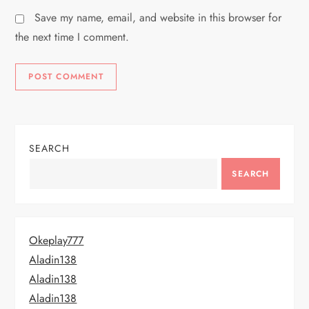
Save my name, email, and website in this browser for
the next time I comment.
SEARCH
SEARCH
Okeplay777
Aladin138
Aladin138
Aladin138