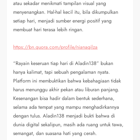
atau sekadar menikmati tampilan visual yang
menyenangkan. Hal-hal kecil itu, bila dikumpulkan
setiap hari, menjadi sumber energi positif yang
membuat hari terasa lebih ringan.
https://bn.quora.com/profile/nianaqilza
“Rayain keseruan tiap hari di Aladin138” bukan
hanya kalimat, tapi sebuah pengalaman nyata.
Platform ini membuktikan bahwa kebahagiaan tidak
harus menunggu akhir pekan atau liburan panjang.
Kesenangan bisa hadir dalam bentuk sederhana,
selama ada tempat yang mampu menghadirkannya
dengan tulus. Aladin138 menjadi bukti bahwa di
dunia digital sekalipun, masih ada ruang untuk tawa,
semangat, dan suasana hati yang cerah.