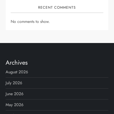
RECENT COMMENTS
No comments to show.
Archives
August 2026
July 2026
June 2026
May 2026