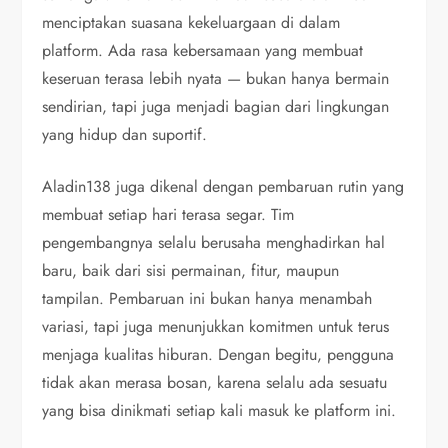
menciptakan suasana kekeluargaan di dalam
platform. Ada rasa kebersamaan yang membuat
keseruan terasa lebih nyata — bukan hanya bermain
sendirian, tapi juga menjadi bagian dari lingkungan
yang hidup dan suportif.
Aladin138 juga dikenal dengan pembaruan rutin yang
membuat setiap hari terasa segar. Tim
pengembangnya selalu berusaha menghadirkan hal
baru, baik dari sisi permainan, fitur, maupun
tampilan. Pembaruan ini bukan hanya menambah
variasi, tapi juga menunjukkan komitmen untuk terus
menjaga kualitas hiburan. Dengan begitu, pengguna
tidak akan merasa bosan, karena selalu ada sesuatu
yang bisa dinikmati setiap kali masuk ke platform ini.