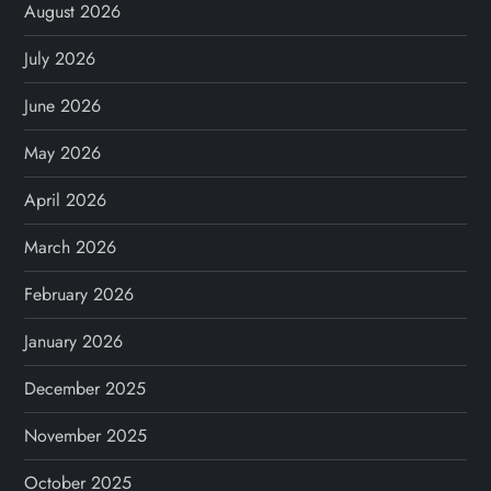
August 2026
July 2026
June 2026
May 2026
April 2026
March 2026
February 2026
January 2026
December 2025
November 2025
October 2025