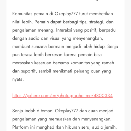
Komunitas pemain di Okeplay777 turut memberikan
nilai lebih. Pemain dapat berbagi tips, strategi, dan
pengalaman menang. Interaksi yang positif, berpadu
dengan audio dan visual yang menyenangkan,
membuat suasana bermain menjadi lebih hidup. Senja
pun terasa lebih berkesan karena pemain bisa
merasakan keseruan bersama komunitas yang ramah
dan suportif, sambil menikmati peluang cuan yang
nyata.
https://pxhere.com/en/photographer-me/4800334
Senja indah ditemani Okeplay777 dan cuan menjadi
pengalaman yang memuaskan dan menyenangkan.
Platform ini menghadirkan hiburan seru, audio jernih,