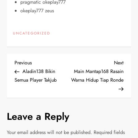
pragmatic okeplay777
okeplay777 zeus
UNCATEGORIZED
P
Previous
Next
Previous
Next
Post
Post
Aladin138 Bikin
Main Mantap168 Rasain
o
Semua Player Takjub
Warna Hidup Tiap Ronde
s
t
Leave a Reply
n
Your email address will not be published.
Required fields
a