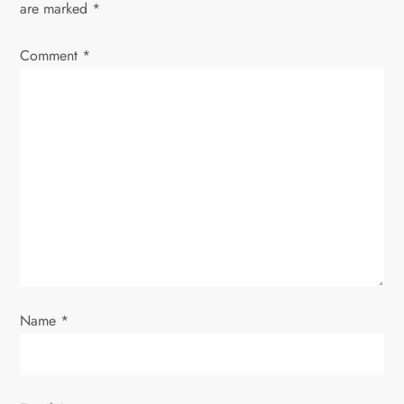
are marked
*
v
Comment
*
i
g
a
t
i
o
Name
*
n