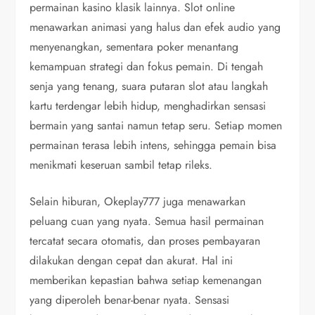
permainan kasino klasik lainnya. Slot online
menawarkan animasi yang halus dan efek audio yang
menyenangkan, sementara poker menantang
kemampuan strategi dan fokus pemain. Di tengah
senja yang tenang, suara putaran slot atau langkah
kartu terdengar lebih hidup, menghadirkan sensasi
bermain yang santai namun tetap seru. Setiap momen
permainan terasa lebih intens, sehingga pemain bisa
menikmati keseruan sambil tetap rileks.
Selain hiburan, Okeplay777 juga menawarkan
peluang cuan yang nyata. Semua hasil permainan
tercatat secara otomatis, dan proses pembayaran
dilakukan dengan cepat dan akurat. Hal ini
memberikan kepastian bahwa setiap kemenangan
yang diperoleh benar-benar nyata. Sensasi