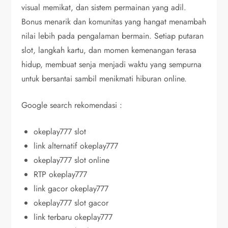
visual memikat, dan sistem permainan yang adil.
Bonus menarik dan komunitas yang hangat menambah
nilai lebih pada pengalaman bermain. Setiap putaran
slot, langkah kartu, dan momen kemenangan terasa
hidup, membuat senja menjadi waktu yang sempurna
untuk bersantai sambil menikmati hiburan online.
Google search rekomendasi :
okeplay777 slot
link alternatif okeplay777
okeplay777 slot online
RTP okeplay777
link gacor okeplay777
okeplay777 slot gacor
link terbaru okeplay777