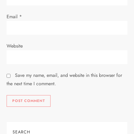
n
Email
*
Website
Save my name, email, and website in this browser for
the next time I comment.
SEARCH