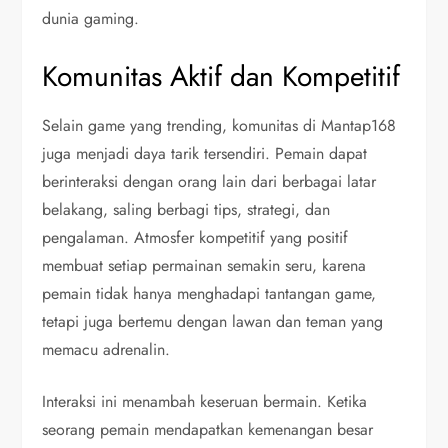
dunia gaming.
Komunitas Aktif dan Kompetitif
Selain game yang trending, komunitas di Mantap168
juga menjadi daya tarik tersendiri. Pemain dapat
berinteraksi dengan orang lain dari berbagai latar
belakang, saling berbagi tips, strategi, dan
pengalaman. Atmosfer kompetitif yang positif
membuat setiap permainan semakin seru, karena
pemain tidak hanya menghadapi tantangan game,
tetapi juga bertemu dengan lawan dan teman yang
memacu adrenalin.
Interaksi ini menambah keseruan bermain. Ketika
seorang pemain mendapatkan kemenangan besar