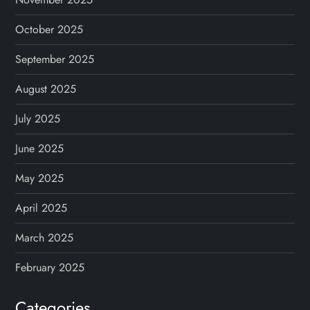
October 2025
September 2025
August 2025
July 2025
June 2025
May 2025
April 2025
March 2025
February 2025
Categories