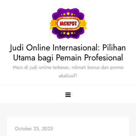
Skip
to
content
Judi Online Internasional: Pilihan
Utama bagi Pemain Profesional
Main di judi online terbesar, nikmati bonus dan promo
eksklusif!