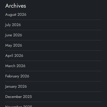
Archives
August 2026
July 2026
June 2026
May 2026
April 2026
March 2026
February 2026
January 2026
December 2025
November 2025