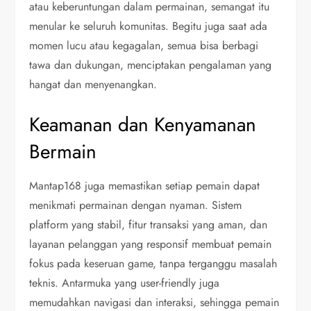
atau keberuntungan dalam permainan, semangat itu
menular ke seluruh komunitas. Begitu juga saat ada
momen lucu atau kegagalan, semua bisa berbagi
tawa dan dukungan, menciptakan pengalaman yang
hangat dan menyenangkan.
Keamanan dan Kenyamanan
Bermain
Mantap168 juga memastikan setiap pemain dapat
menikmati permainan dengan nyaman. Sistem
platform yang stabil, fitur transaksi yang aman, dan
layanan pelanggan yang responsif membuat pemain
fokus pada keseruan game, tanpa terganggu masalah
teknis. Antarmuka yang user-friendly juga
memudahkan navigasi dan interaksi, sehingga pemain