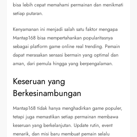
bisa lebih cepat memahami permainan dan menikmati
setiap putaran.
Kenyamanan ini menjadi salah satu faktor mengapa
Mantap168 bisa mempertahankan popularitasnya
sebagai platform game online real trending. Pemain
dapat merasakan sensasi bermain yang optimal dan
aman, dari pemula hingga yang berpengalaman.
Keseruan yang
Berkesinambungan
Mantap168 tidak hanya menghadirkan game populer,
tetapi juga memastikan setiap permainan membawa
keseruan yang berkelanjutan. Update rutin, event
menarik, dan misi baru membuat pemain selalu