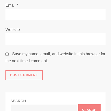
Email
*
Website
Save my name, email, and website in this browser for
the next time I comment.
SEARCH
SEARCH