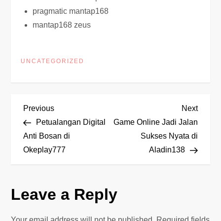
pragmatic mantap168
mantap168 zeus
UNCATEGORIZED
P
Previous
Next
Previous
Next
Post
Post
Petualangan Digital
Game Online Jadi Jalan
o
Anti Bosan di
Sukses Nyata di
Okeplay777
Aladin138
s
t
Leave a Reply
n
Your email address will not be published.
Required fields