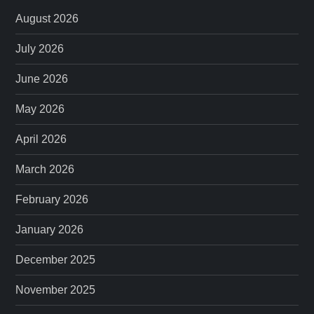
August 2026
July 2026
June 2026
May 2026
April 2026
March 2026
February 2026
January 2026
December 2025
November 2025