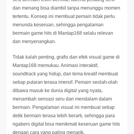
dan menang bisa diambil tanpa menunggu momen
tertentu. Konsep ini membuat pemain tidak perlu
menunda keseruan, sehingga pengalaman
bermain game hits di Mantap168 selalu relevan
dan menyenangkan.
Tidak kalah penting, grafis dan efek visual game di
Mantap168 memukau. Animasi interaktif,
soundtrack yang hidup, dan tema kreatif membuat
setiap putaran terasa imersif. Pemain seolah-olah
dibawa masuk ke dunia digital yang nyata,
menambah sensasi seru dan mendalam dalam
bermain. Pengalaman visual ini membuat setiap
detik bermain terasa lebih berarti, sehingga para
ngabers digital bisa menikmati keseruan game hits
dengan cara yang paling menarik.