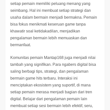
setiap pemain memiliki peluang menang yang
seimbang. Hal ini membuat setiap strategi dan
usaha dalam bermain menjadi bermakna. Pemain
bisa fokus menikmati keseruan game tanpa
khawatir soal ketidakadilan, menjadikan
pengalaman bermain lebih memuaskan dan
bermanfaat.
Komunitas pemain Mantap168 juga menjadi nilai
tambah yang signifikan. Para ngabers digital bisa
saling berbagi tips, strategi, dan pengalaman
bermain game hits terbaru. Interaksi ini
menciptakan ekosistem yang suportif, di mana
setiap pemain merasa menjadi bagian dari tren
digital. Belajar dari pengalaman pemain lain
membuat setiap sesi bermain lebih efektif, seru,