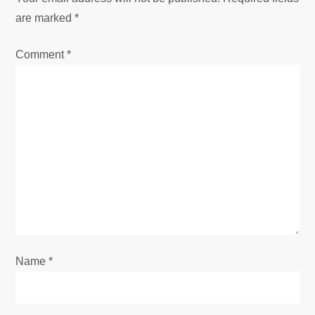
a
are marked
*
v
Comment
*
i
g
a
t
i
o
Name
*
n