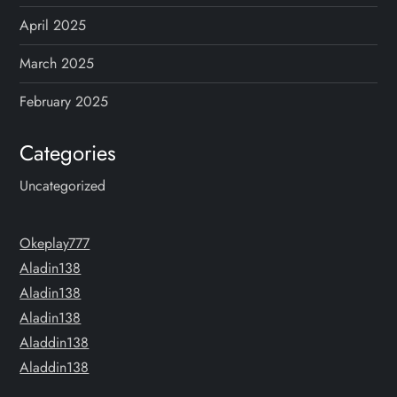
April 2025
March 2025
February 2025
Categories
Uncategorized
Okeplay777
Aladin138
Aladin138
Aladin138
Aladdin138
Aladdin138