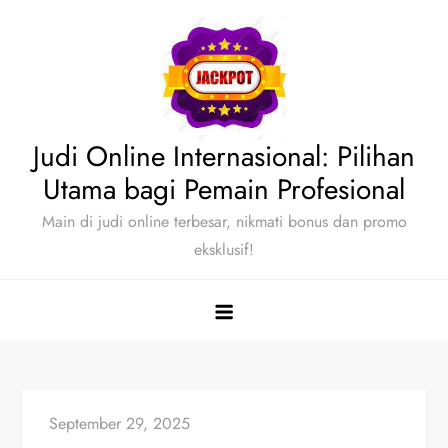
Skip
to
content
Judi Online Internasional: Pilihan
Utama bagi Pemain Profesional
Main di judi online terbesar, nikmati bonus dan promo
eksklusif!