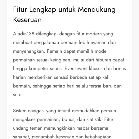
Fitur Lengkap untuk Mendukung
Keseruan
Aladin138 dilengkapi dengan fitur modern yang
membuat pengalaman bermain lebih nyaman dan
menyenangkan. Pemain dapat memilih mode
permainan sesuai keinginan, mulai dari hiburan cepat
hingga kompetisi serius. Event-event khusus dan bonus
harian memberikan sensasi berbeda setiap kali
bermain, sehingga setiap hari selalu terasa baru dan
seru.
Sistem navigasi yang intuitif memudahkan pemain
mengakses permainan, bonus, dan statistik. Fitur
undang teman memungkinkan mabar bersama
sahabat, menambah keseruan dan kebahagiaan