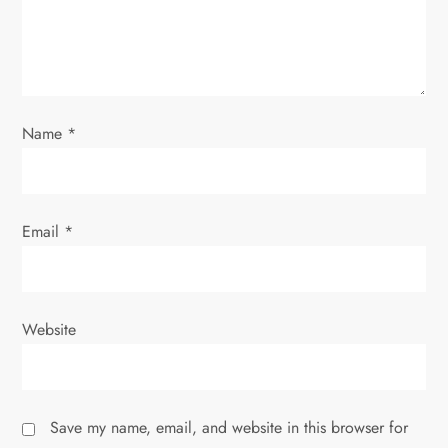
t
i
o
Name
*
n
Email
*
Website
Save my name, email, and website in this browser for