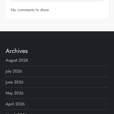
No comments to show.
Archives
August 2026
July 2026
June 2026
May 2026
April 2026