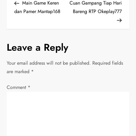
Post
Post
Main Game Keren
Cuan Gampang Tiap Hari
o
dan Pamer Mantap168
Bareng RTP Okeplay777
s
t
Leave a Reply
n
Your email address will not be published.
Required fields
a
are marked
*
v
Comment
*
i
g
a