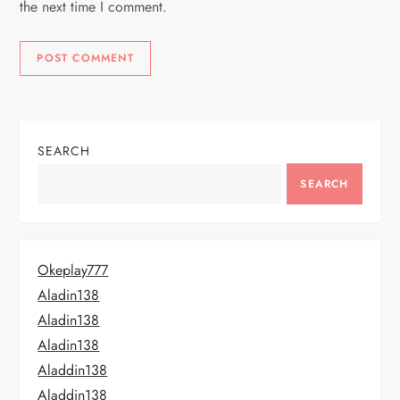
the next time I comment.
SEARCH
SEARCH
Okeplay777
Aladin138
Aladin138
Aladin138
Aladdin138
Aladdin138