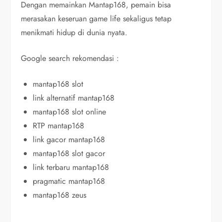
Dengan memainkan Mantap168, pemain bisa
merasakan keseruan game life sekaligus tetap
menikmati hidup di dunia nyata.
Google search rekomendasi :
mantap168 slot
link alternatif mantap168
mantap168 slot online
RTP mantap168
link gacor mantap168
mantap168 slot gacor
link terbaru mantap168
pragmatic mantap168
mantap168 zeus