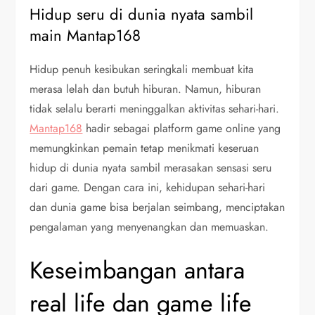
Hidup seru di dunia nyata sambil
main Mantap168
Hidup penuh kesibukan seringkali membuat kita
merasa lelah dan butuh hiburan. Namun, hiburan
tidak selalu berarti meninggalkan aktivitas sehari-hari.
Mantap168
hadir sebagai platform game online yang
memungkinkan pemain tetap menikmati keseruan
hidup di dunia nyata sambil merasakan sensasi seru
dari game. Dengan cara ini, kehidupan sehari-hari
dan dunia game bisa berjalan seimbang, menciptakan
pengalaman yang menyenangkan dan memuaskan.
Keseimbangan antara
real life dan game life