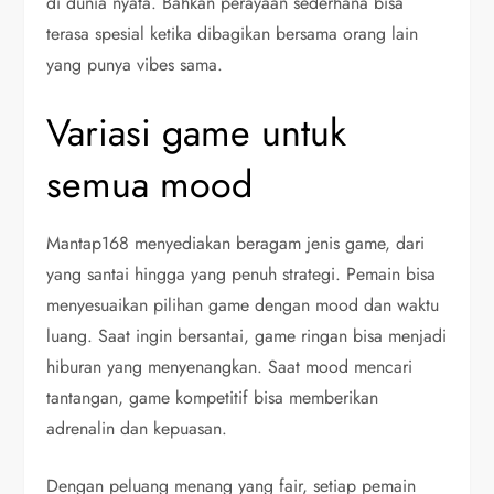
di dunia nyata. Bahkan perayaan sederhana bisa
terasa spesial ketika dibagikan bersama orang lain
yang punya vibes sama.
Variasi game untuk
semua mood
Mantap168 menyediakan beragam jenis game, dari
yang santai hingga yang penuh strategi. Pemain bisa
menyesuaikan pilihan game dengan mood dan waktu
luang. Saat ingin bersantai, game ringan bisa menjadi
hiburan yang menyenangkan. Saat mood mencari
tantangan, game kompetitif bisa memberikan
adrenalin dan kepuasan.
Dengan peluang menang yang fair, setiap pemain