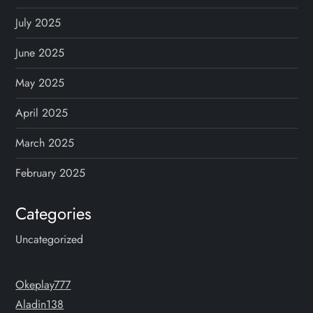
July 2025
June 2025
May 2025
April 2025
March 2025
February 2025
Categories
Uncategorized
Okeplay777
Aladin138