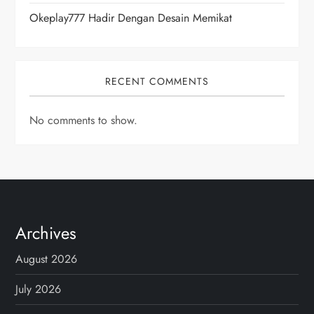
Okeplay777 Hadir Dengan Desain Memikat
RECENT COMMENTS
No comments to show.
Archives
August 2026
July 2026