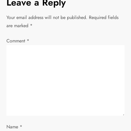
Leave a Reply
n
Your email address will not be published.
Required fields
a
are marked
*
v
Comment
*
i
g
a
t
i
o
Name
*