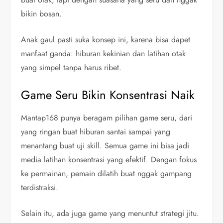
bikin bosan.
Anak gaul pasti suka konsep ini, karena bisa dapet
manfaat ganda: hiburan kekinian dan latihan otak
yang simpel tanpa harus ribet.
Game Seru Bikin Konsentrasi Naik
Mantap168 punya beragam pilihan game seru, dari
yang ringan buat hiburan santai sampai yang
menantang buat uji skill. Semua game ini bisa jadi
media latihan konsentrasi yang efektif. Dengan fokus
ke permainan, pemain dilatih buat nggak gampang
terdistraksi.
Selain itu, ada juga game yang menuntut strategi jitu.