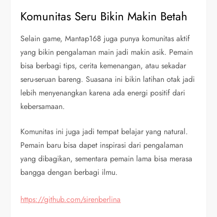
Komunitas Seru Bikin Makin Betah
Selain game, Mantap168 juga punya komunitas aktif
yang bikin pengalaman main jadi makin asik. Pemain
bisa berbagi tips, cerita kemenangan, atau sekadar
seru-seruan bareng. Suasana ini bikin latihan otak jadi
lebih menyenangkan karena ada energi positif dari
kebersamaan.
Komunitas ini juga jadi tempat belajar yang natural.
Pemain baru bisa dapet inspirasi dari pengalaman
yang dibagikan, sementara pemain lama bisa merasa
bangga dengan berbagi ilmu.
https://github.com/sirenberlina