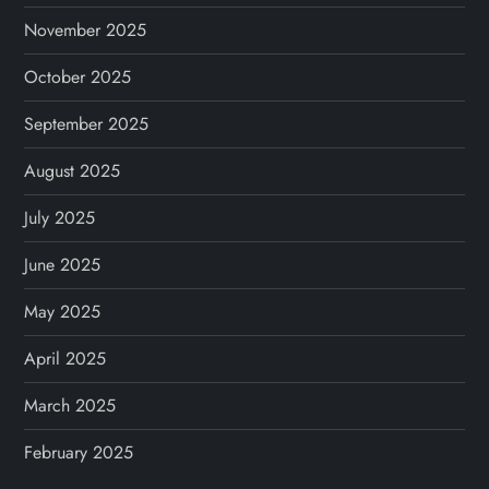
November 2025
October 2025
September 2025
August 2025
July 2025
June 2025
May 2025
April 2025
March 2025
February 2025