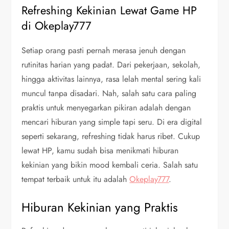
Refreshing Kekinian Lewat Game HP
di Okeplay777
Setiap orang pasti pernah merasa jenuh dengan
rutinitas harian yang padat. Dari pekerjaan, sekolah,
hingga aktivitas lainnya, rasa lelah mental sering kali
muncul tanpa disadari. Nah, salah satu cara paling
praktis untuk menyegarkan pikiran adalah dengan
mencari hiburan yang simple tapi seru. Di era digital
seperti sekarang, refreshing tidak harus ribet. Cukup
lewat HP, kamu sudah bisa menikmati hiburan
kekinian yang bikin mood kembali ceria. Salah satu
tempat terbaik untuk itu adalah
Okeplay777
.
Hiburan Kekinian yang Praktis