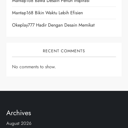
Mantap168 Bawa Desain Penuh Inspirasi
Mantap168 Bikin Waktu Lebih Efisien
Okeplay777 Hadir Dengan Desain Memikat
RECENT COMMENTS
No comments to show.
Archives
August 2026