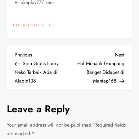
okeplay777 zeus
UNCATEGORIZED
P
Previous
Next
Previous
Next
Post
Post
Spin Gratis Lucky
Hal Menarik Gampang
o
Neko Terbaik Ada di
Banget Didapet di
Aladin138
Mantap168
s
t
Leave a Reply
n
Your email address will not be published.
Required fields
a
are marked
*