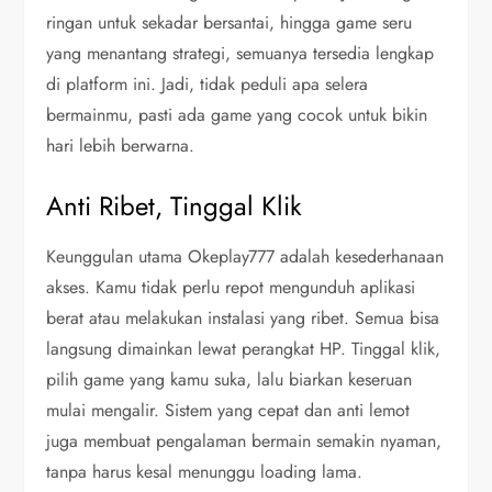
ringan untuk sekadar bersantai, hingga game seru
yang menantang strategi, semuanya tersedia lengkap
di platform ini. Jadi, tidak peduli apa selera
bermainmu, pasti ada game yang cocok untuk bikin
hari lebih berwarna.
Anti Ribet, Tinggal Klik
Keunggulan utama Okeplay777 adalah kesederhanaan
akses. Kamu tidak perlu repot mengunduh aplikasi
berat atau melakukan instalasi yang ribet. Semua bisa
langsung dimainkan lewat perangkat HP. Tinggal klik,
pilih game yang kamu suka, lalu biarkan keseruan
mulai mengalir. Sistem yang cepat dan anti lemot
juga membuat pengalaman bermain semakin nyaman,
tanpa harus kesal menunggu loading lama.