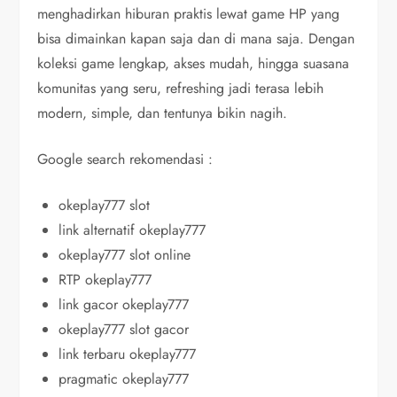
menghadirkan hiburan praktis lewat game HP yang
bisa dimainkan kapan saja dan di mana saja. Dengan
koleksi game lengkap, akses mudah, hingga suasana
komunitas yang seru, refreshing jadi terasa lebih
modern, simple, dan tentunya bikin nagih.
Google search rekomendasi :
okeplay777 slot
link alternatif okeplay777
okeplay777 slot online
RTP okeplay777
link gacor okeplay777
okeplay777 slot gacor
link terbaru okeplay777
pragmatic okeplay777