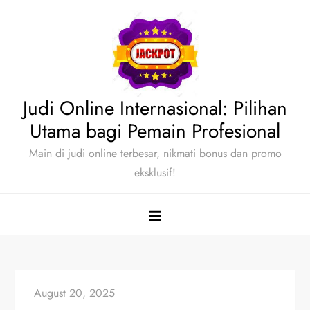
Skip
to
content
Judi Online Internasional: Pilihan
Utama bagi Pemain Profesional
Main di judi online terbesar, nikmati bonus dan promo
eksklusif!