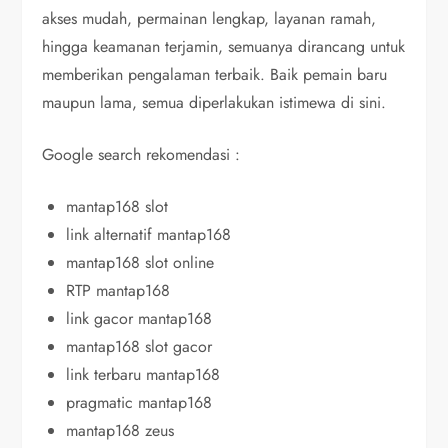
akses mudah, permainan lengkap, layanan ramah,
hingga keamanan terjamin, semuanya dirancang untuk
memberikan pengalaman terbaik. Baik pemain baru
maupun lama, semua diperlakukan istimewa di sini.
Google search rekomendasi :
mantap168 slot
link alternatif mantap168
mantap168 slot online
RTP mantap168
link gacor mantap168
mantap168 slot gacor
link terbaru mantap168
pragmatic mantap168
mantap168 zeus