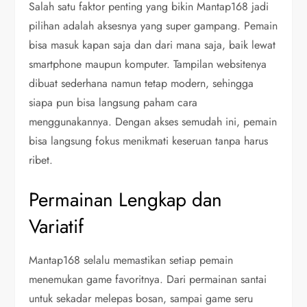
Salah satu faktor penting yang bikin Mantap168 jadi
pilihan adalah aksesnya yang super gampang. Pemain
bisa masuk kapan saja dan dari mana saja, baik lewat
smartphone maupun komputer. Tampilan websitenya
dibuat sederhana namun tetap modern, sehingga
siapa pun bisa langsung paham cara
menggunakannya. Dengan akses semudah ini, pemain
bisa langsung fokus menikmati keseruan tanpa harus
ribet.
Permainan Lengkap dan
Variatif
Mantap168 selalu memastikan setiap pemain
menemukan game favoritnya. Dari permainan santai
untuk sekadar melepas bosan, sampai game seru