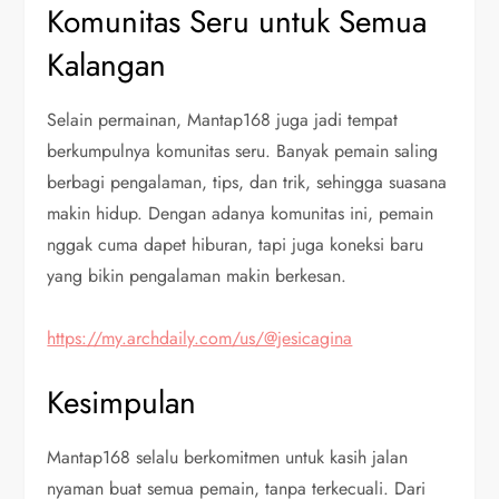
Komunitas Seru untuk Semua
Kalangan
Selain permainan, Mantap168 juga jadi tempat
berkumpulnya komunitas seru. Banyak pemain saling
berbagi pengalaman, tips, dan trik, sehingga suasana
makin hidup. Dengan adanya komunitas ini, pemain
nggak cuma dapet hiburan, tapi juga koneksi baru
yang bikin pengalaman makin berkesan.
https://my.archdaily.com/us/@jesicagina
Kesimpulan
Mantap168 selalu berkomitmen untuk kasih jalan
nyaman buat semua pemain, tanpa terkecuali. Dari