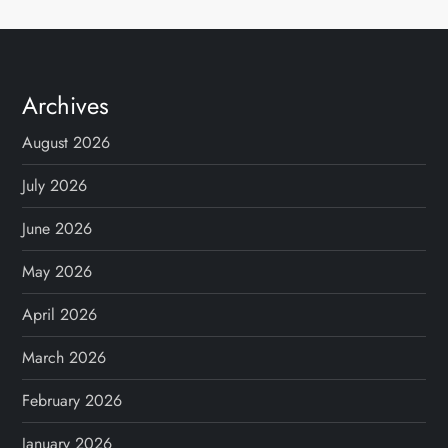
Archives
August 2026
July 2026
June 2026
May 2026
April 2026
March 2026
February 2026
January 2026