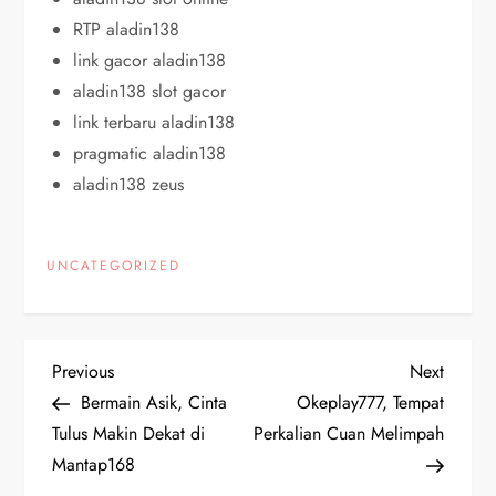
RTP aladin138
link gacor aladin138
aladin138 slot gacor
link terbaru aladin138
pragmatic aladin138
aladin138 zeus
UNCATEGORIZED
P
Previous
Next
Previous
Next
Post
Post
Bermain Asik, Cinta
Okeplay777, Tempat
o
Tulus Makin Dekat di
Perkalian Cuan Melimpah
Mantap168
s