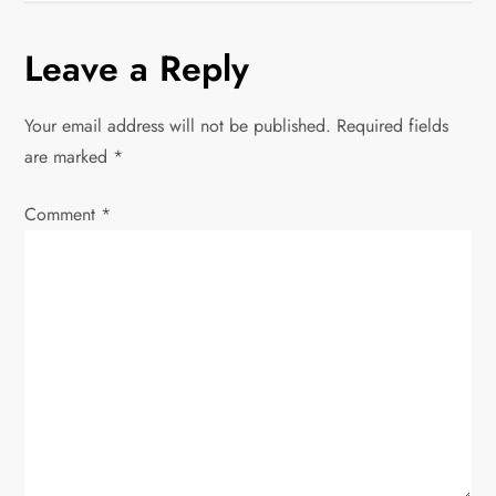
t
Leave a Reply
n
Your email address will not be published.
Required fields
a
are marked
*
v
Comment
*
i
g
a
t
i