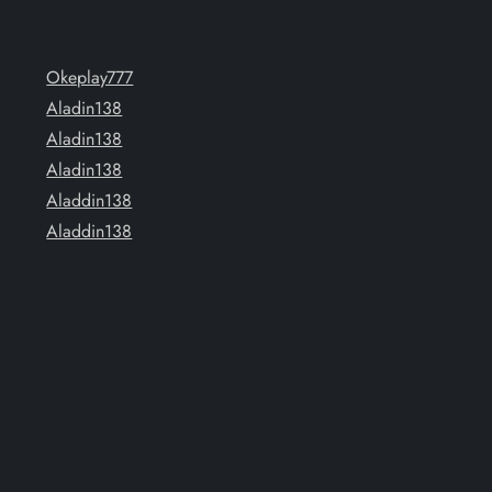
Okeplay777
Aladin138
Aladin138
Aladin138
Aladdin138
Aladdin138