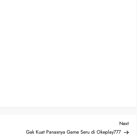
Nex
Next
Post
Gak Kuat Panasnya Game Seru di Okeplay777