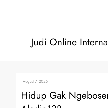
Skip
to
content
Judi Online Intern
Hidup Gak Ngebosen