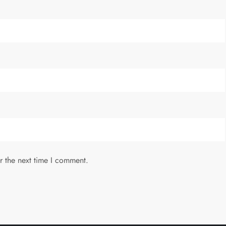
r the next time I comment.