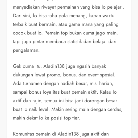
menyediakan riwayat permainan yang bisa lo pelajari.
Dari sini, lo bisa tahu pola menang, kapan waktu
terbaik buat bermain, atau game mana yang paling
cocok buat lo. Pemain top bukan cuma jago main,
tapi juga pintar membaca statistik dan belajar dari
pengalaman.
Gak cuma itu, Aladin138 juga ngasih banyak
dukungan lewat promo, bonus, dan event spesial.
Ada turnamen dengan hadiah besar, misi harian,
sampai bonus loyalitas buat pemain aktif. Kalau lo
aktif dan rajin, semua ini bisa jadi dorongan besar
buat lo naik level. Makin sering main dengan cerdas,
makin dekat lo ke posisi top tier.
Komunitas pemain di Aladin138 juga aktif dan