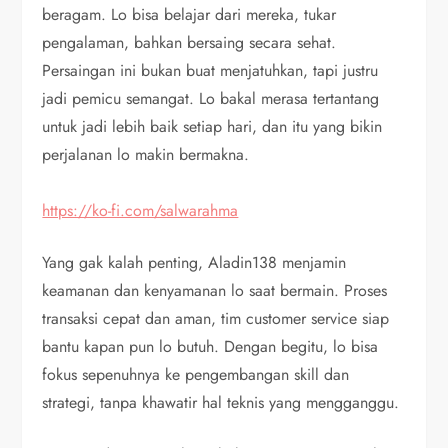
beragam. Lo bisa belajar dari mereka, tukar
pengalaman, bahkan bersaing secara sehat.
Persaingan ini bukan buat menjatuhkan, tapi justru
jadi pemicu semangat. Lo bakal merasa tertantang
untuk jadi lebih baik setiap hari, dan itu yang bikin
perjalanan lo makin bermakna.
https://ko-fi.com/salwarahma
Yang gak kalah penting, Aladin138 menjamin
keamanan dan kenyamanan lo saat bermain. Proses
transaksi cepat dan aman, tim customer service siap
bantu kapan pun lo butuh. Dengan begitu, lo bisa
fokus sepenuhnya ke pengembangan skill dan
strategi, tanpa khawatir hal teknis yang mengganggu.