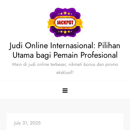
Skip
to
content
Judi Online Internasional: Pilihan
Utama bagi Pemain Profesional
Main di judi online terbesar, nikmati bonus dan promo
eksklusif!