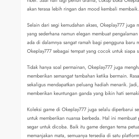
ribet. Saat hati lagi penuh drama, cukup buka Okeplay
akan terasa lebih ringan dan mood kembali membaik
Selain dari segi kemudahan akses, Okeplay777 juga
yang sederhana namun elegan membuat pengalaman be
ada di dalamnya sangat ramah bagi pengguna baru 
Okeplay777 sebagai tempat yang cocok untuk siapa s
Tidak hanya soal permainan, Okeplay777 juga mengha
memberikan semangat tambahan ketika bermain. Rasa
sekaligus mendapatkan peluang hadiah menarik. Jadi,
memberikan keuntungan ganda yang bikin hati semak
Koleksi game di Okeplay777 juga selalu diperbarui s
untuk memberikan nuansa berbeda. Hal ini membuat p
segar untuk dicoba. Baik itu game dengan tema petua
memanjakan mata, semuanya tersedia di satu platform 