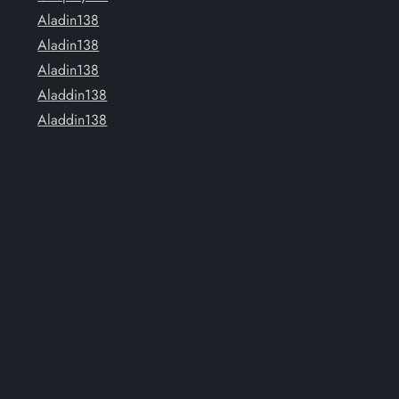
Aladin138
Aladin138
Aladin138
Aladdin138
Aladdin138