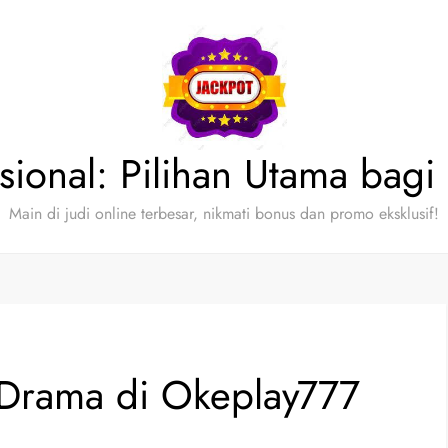
asional: Pilihan Utama bagi
Main di judi online terbesar, nikmati bonus dan promo eksklusif!
Drama di Okeplay777