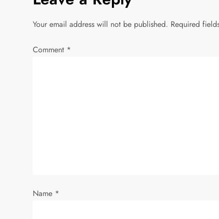
t
Your email address will not be published.
Required fiel
n
Comment
*
a
v
i
g
a
t
i
Name
*