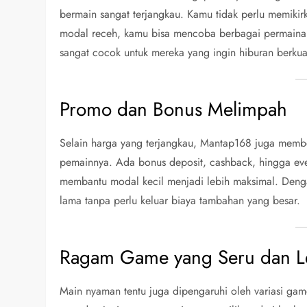
bermain sangat terjangkau. Kamu tidak perlu memikir
modal receh, kamu bisa mencoba berbagai permainan
sangat cocok untuk mereka yang ingin hiburan berkual
Promo dan Bonus Melimpah
Selain harga yang terjangkau, Mantap168 juga memb
pemainnya. Ada bonus deposit, cashback, hingga ev
membantu modal kecil menjadi lebih maksimal. Deng
lama tanpa perlu keluar biaya tambahan yang besar.
Ragam Game yang Seru dan L
Main nyaman tentu juga dipengaruhi oleh variasi ga