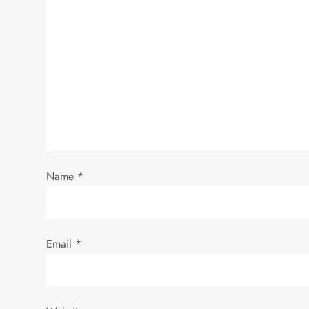
v
i
g
a
t
i
Name
*
o
n
Email
*