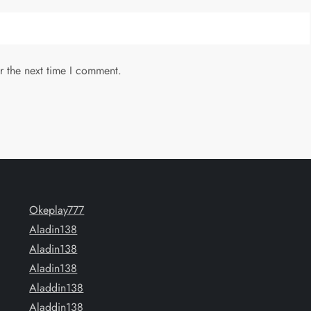
r the next time I comment.
Okeplay777
Aladin138
Aladin138
Aladin138
Aladdin138
Aladdin138