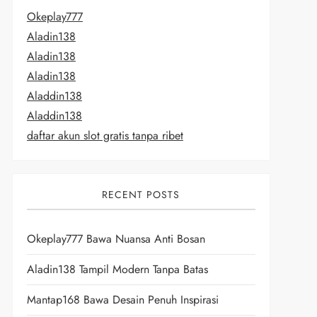
Okeplay777
Aladin138
Aladin138
Aladin138
Aladdin138
Aladdin138
daftar akun slot gratis tanpa ribet
RECENT POSTS
Okeplay777 Bawa Nuansa Anti Bosan
Aladin138 Tampil Modern Tanpa Batas
Mantap168 Bawa Desain Penuh Inspirasi