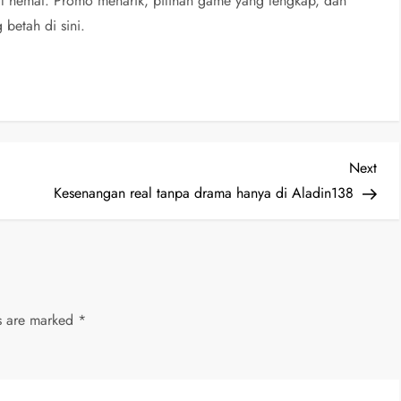
al hemat. Promo menarik, pilihan game yang lengkap, dan
betah di sini.
Nex
Next
Post
Kesenangan real tanpa drama hanya di Aladin138
ds are marked
*