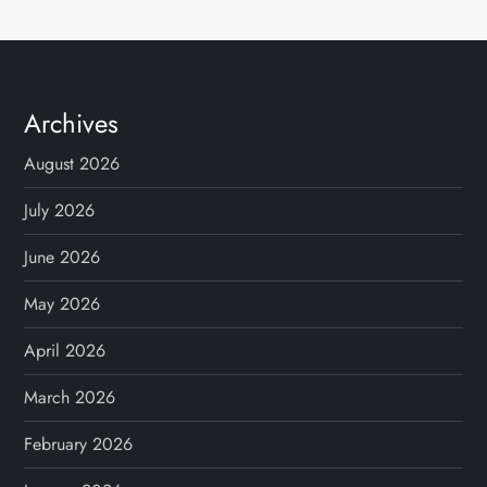
Archives
August 2026
July 2026
June 2026
May 2026
April 2026
March 2026
February 2026