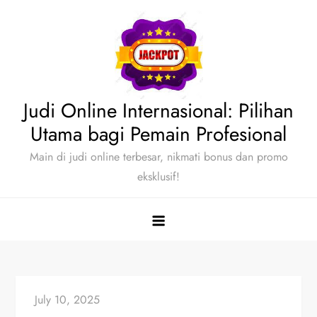
Skip
to
content
Judi Online Internasional: Pilihan
Utama bagi Pemain Profesional
Main di judi online terbesar, nikmati bonus dan promo
eksklusif!