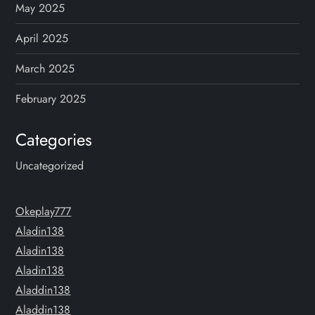
May 2025
April 2025
March 2025
February 2025
Categories
Uncategorized
Okeplay777
Aladin138
Aladin138
Aladin138
Aladdin138
Aladdin138