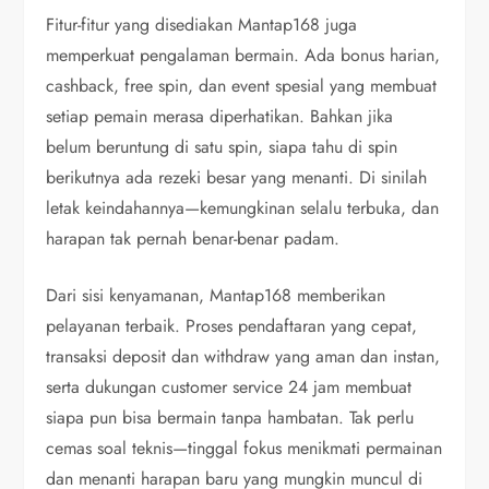
Fitur-fitur yang disediakan Mantap168 juga
memperkuat pengalaman bermain. Ada bonus harian,
cashback, free spin, dan event spesial yang membuat
setiap pemain merasa diperhatikan. Bahkan jika
belum beruntung di satu spin, siapa tahu di spin
berikutnya ada rezeki besar yang menanti. Di sinilah
letak keindahannya—kemungkinan selalu terbuka, dan
harapan tak pernah benar-benar padam.
Dari sisi kenyamanan, Mantap168 memberikan
pelayanan terbaik. Proses pendaftaran yang cepat,
transaksi deposit dan withdraw yang aman dan instan,
serta dukungan customer service 24 jam membuat
siapa pun bisa bermain tanpa hambatan. Tak perlu
cemas soal teknis—tinggal fokus menikmati permainan
dan menanti harapan baru yang mungkin muncul di