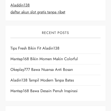
Aladdin138
daftar akun slot gratis tanpa ribet
RECENT POSTS
Tips Fresh Bikin Fit Aladin138
Mantap168 Bikin Momen Makin Colorful
Okeplay777 Bawa Nuansa Anti Bosan
Aladin138 Tampil Modern Tanpa Batas
Mantap168 Bawa Desain Penuh Inspirasi