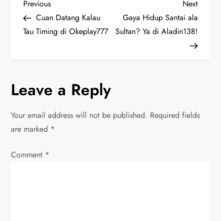
P
Previous
Next
Previous
Next
Post
Post
Cuan Datang Kalau
Gaya Hidup Santai ala
o
Tau Timing di Okeplay777
Sultan? Ya di Aladin138!
s
t
Leave a Reply
n
Your email address will not be published.
Required fields
a
are marked
*
v
Comment
*
i
g
a