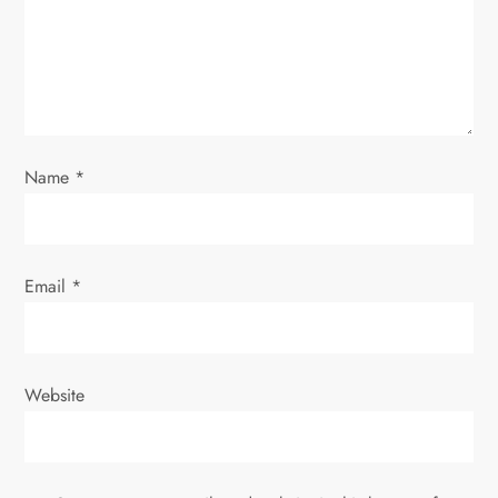
t
i
o
Name
*
n
Email
*
Website