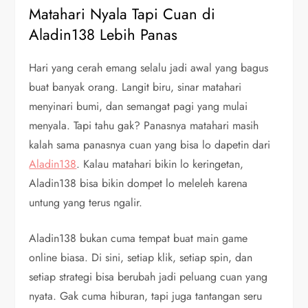
Matahari Nyala Tapi Cuan di
Aladin138 Lebih Panas
Hari yang cerah emang selalu jadi awal yang bagus
buat banyak orang. Langit biru, sinar matahari
menyinari bumi, dan semangat pagi yang mulai
menyala. Tapi tahu gak? Panasnya matahari masih
kalah sama panasnya cuan yang bisa lo dapetin dari
Aladin138
. Kalau matahari bikin lo keringetan,
Aladin138 bisa bikin dompet lo meleleh karena
untung yang terus ngalir.
Aladin138 bukan cuma tempat buat main game
online biasa. Di sini, setiap klik, setiap spin, dan
setiap strategi bisa berubah jadi peluang cuan yang
nyata. Gak cuma hiburan, tapi juga tantangan seru