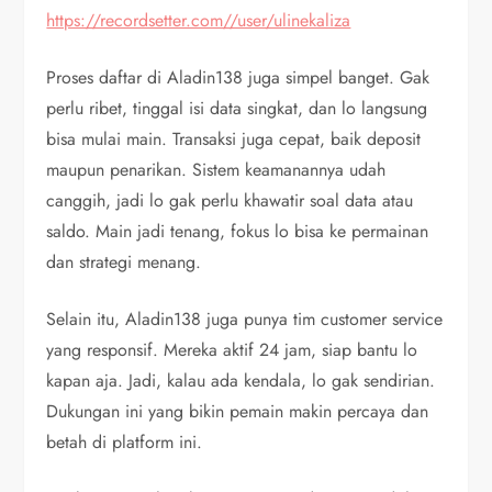
https://recordsetter.com//user/ulinekaliza
Proses daftar di Aladin138 juga simpel banget. Gak
perlu ribet, tinggal isi data singkat, dan lo langsung
bisa mulai main. Transaksi juga cepat, baik deposit
maupun penarikan. Sistem keamanannya udah
canggih, jadi lo gak perlu khawatir soal data atau
saldo. Main jadi tenang, fokus lo bisa ke permainan
dan strategi menang.
Selain itu, Aladin138 juga punya tim customer service
yang responsif. Mereka aktif 24 jam, siap bantu lo
kapan aja. Jadi, kalau ada kendala, lo gak sendirian.
Dukungan ini yang bikin pemain makin percaya dan
betah di platform ini.