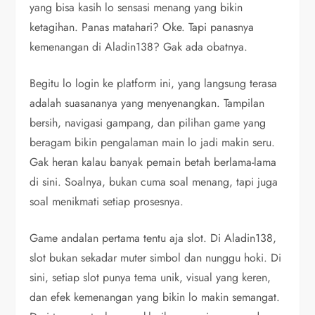
yang bisa kasih lo sensasi menang yang bikin
ketagihan. Panas matahari? Oke. Tapi panasnya
kemenangan di Aladin138? Gak ada obatnya.
Begitu lo login ke platform ini, yang langsung terasa
adalah suasananya yang menyenangkan. Tampilan
bersih, navigasi gampang, dan pilihan game yang
beragam bikin pengalaman main lo jadi makin seru.
Gak heran kalau banyak pemain betah berlama-lama
di sini. Soalnya, bukan cuma soal menang, tapi juga
soal menikmati setiap prosesnya.
Game andalan pertama tentu aja slot. Di Aladin138,
slot bukan sekadar muter simbol dan nunggu hoki. Di
sini, setiap slot punya tema unik, visual yang keren,
dan efek kemenangan yang bikin lo makin semangat.