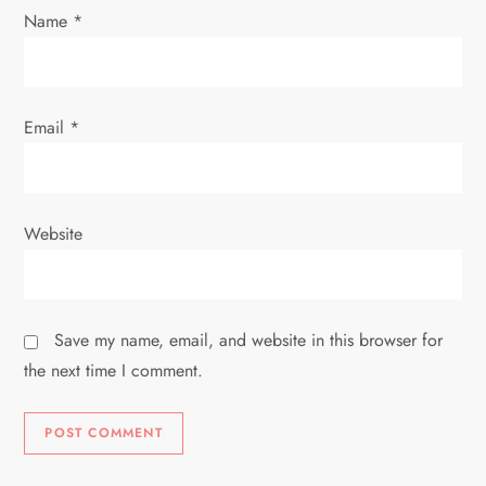
Name
*
n
Email
*
Website
Save my name, email, and website in this browser for
the next time I comment.