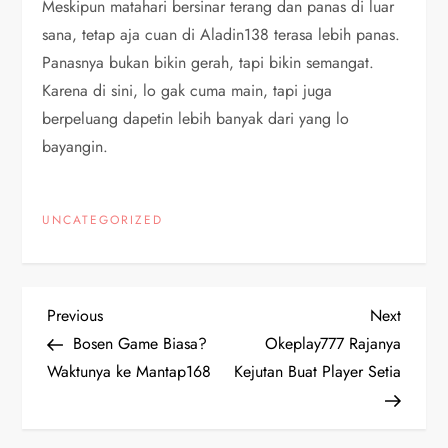
Meskipun matahari bersinar terang dan panas di luar
sana, tetap aja cuan di Aladin138 terasa lebih panas.
Panasnya bukan bikin gerah, tapi bikin semangat.
Karena di sini, lo gak cuma main, tapi juga
berpeluang dapetin lebih banyak dari yang lo
bayangin.
UNCATEGORIZED
P
Previous
Next
Previous
Next
Post
Post
Bosen Game Biasa?
Okeplay777 Rajanya
o
Waktunya ke Mantap168
Kejutan Buat Player Setia
s