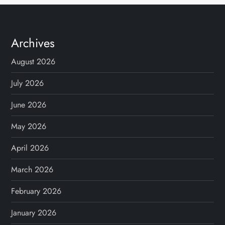
Archives
August 2026
July 2026
June 2026
May 2026
April 2026
March 2026
February 2026
January 2026