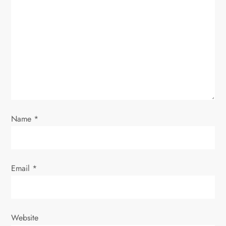
g
a
t
i
o
Name
*
n
Email
*
Website