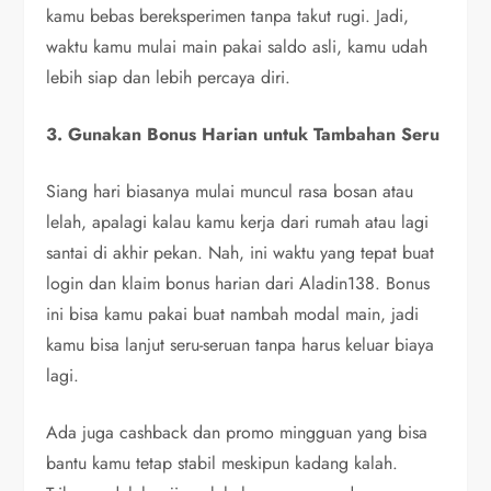
kamu bebas bereksperimen tanpa takut rugi. Jadi,
waktu kamu mulai main pakai saldo asli, kamu udah
lebih siap dan lebih percaya diri.
3. Gunakan Bonus Harian untuk Tambahan Seru
Siang hari biasanya mulai muncul rasa bosan atau
lelah, apalagi kalau kamu kerja dari rumah atau lagi
santai di akhir pekan. Nah, ini waktu yang tepat buat
login dan klaim bonus harian dari Aladin138. Bonus
ini bisa kamu pakai buat nambah modal main, jadi
kamu bisa lanjut seru-seruan tanpa harus keluar biaya
lagi.
Ada juga cashback dan promo mingguan yang bisa
bantu kamu tetap stabil meskipun kadang kalah.