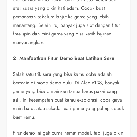
efek suara yang bikin hati adem. Cocok buat
pemanasan sebelum lanjut ke game yang lebih
menantang. Selain itu, banyak juga slot dengan fitur
free spin dan mini game yang bisa kasih kejutan
menyenangkan.
2. Manfaatkan Fitur Demo buat Latihan Seru
Salah satu trik seru yang bisa kamu coba adalah
bermain di mode demo dulu. Di Aladin138, banyak
game yang bisa dimainkan tanpa harus pakai uang
asli. Ini kesempatan buat kamu eksplorasi, coba gaya
main baru, atau sekadar cari game yang paling cocok
buat kamu.
Fitur demo ini gak cuma hemat modal, tapi juga bikin