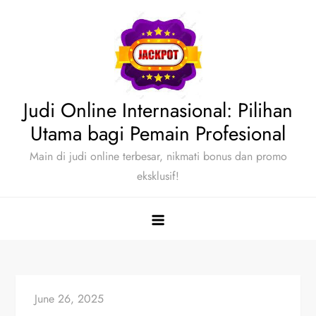
Skip
to
content
Judi Online Internasional: Pilihan
Utama bagi Pemain Profesional
Main di judi online terbesar, nikmati bonus dan promo
eksklusif!