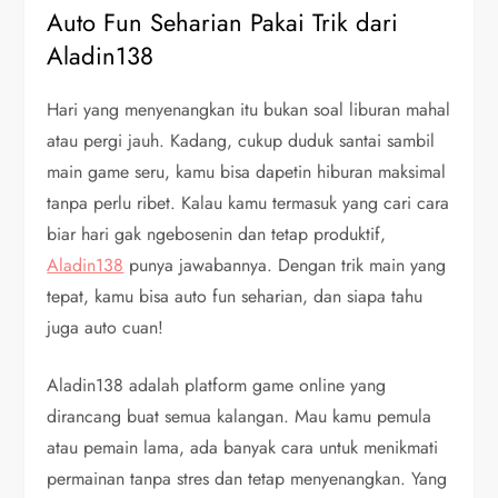
Auto Fun Seharian Pakai Trik dari
Aladin138
Hari yang menyenangkan itu bukan soal liburan mahal
atau pergi jauh. Kadang, cukup duduk santai sambil
main game seru, kamu bisa dapetin hiburan maksimal
tanpa perlu ribet. Kalau kamu termasuk yang cari cara
biar hari gak ngebosenin dan tetap produktif,
Aladin138
punya jawabannya. Dengan trik main yang
tepat, kamu bisa auto fun seharian, dan siapa tahu
juga auto cuan!
Aladin138 adalah platform game online yang
dirancang buat semua kalangan. Mau kamu pemula
atau pemain lama, ada banyak cara untuk menikmati
permainan tanpa stres dan tetap menyenangkan. Yang