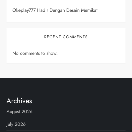
Okeplay777 Hadir Dengan Desain Memikat
RECENT COMMENTS
No comments to show.
Archives
August 2026
July 2026