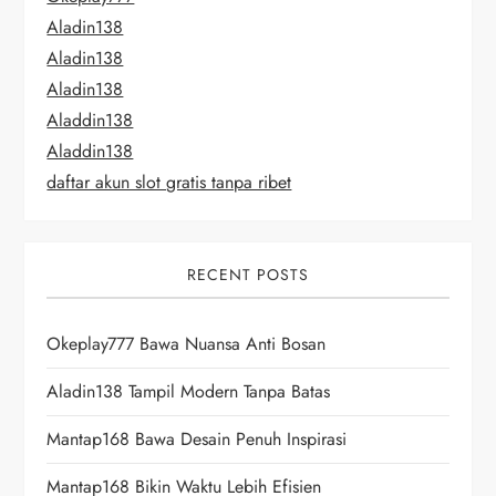
Aladin138
Aladin138
Aladin138
Aladdin138
Aladdin138
daftar akun slot gratis tanpa ribet
RECENT POSTS
Okeplay777 Bawa Nuansa Anti Bosan
Aladin138 Tampil Modern Tanpa Batas
Mantap168 Bawa Desain Penuh Inspirasi
Mantap168 Bikin Waktu Lebih Efisien