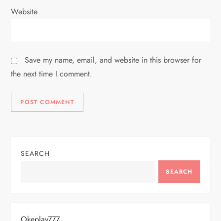
Website
Save my name, email, and website in this browser for
the next time I comment.
SEARCH
SEARCH
Okeplay777