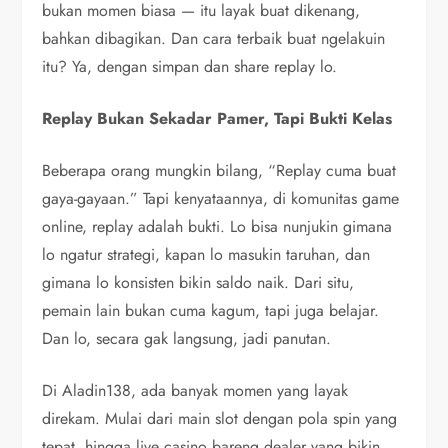
bukan momen biasa — itu layak buat dikenang,
bahkan dibagikan. Dan cara terbaik buat ngelakuin
itu? Ya, dengan simpan dan share replay lo.
Replay Bukan Sekadar Pamer, Tapi Bukti Kelas
Beberapa orang mungkin bilang, “Replay cuma buat
gaya-gayaan.” Tapi kenyataannya, di komunitas game
online, replay adalah bukti. Lo bisa nunjukin gimana
lo ngatur strategi, kapan lo masukin taruhan, dan
gimana lo konsisten bikin saldo naik. Dari situ,
pemain lain bukan cuma kagum, tapi juga belajar.
Dan lo, secara gak langsung, jadi panutan.
Di Aladin138, ada banyak momen yang layak
direkam. Mulai dari main slot dengan pola spin yang
tepat, hingga live casino bareng dealer yang bikin