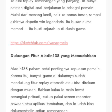
koleksi replay kemenangan yang panjang, lo punya
catatan digital soal perjalanan lo sebagai pemain.
Mulai dari menang kecil, naik ke bonus besar, sampai
akhirnya dapetin win legendaris. Itu bukan cuma
memori — itu bukti sejarah lo di dunia game.
https://sketchfab.com/ivanagracia
Dukungan Fitur Aladin138 yang Memudahkan
Aladin138 paham betul pentingnya kepuasan pemain.
Karena itu, banyak game di dalamnya sudah
mendukung fitur replay otomatis atau bisa direkam
dengan mudah. Bahkan kalau lo main lewat
perangkat pribadi, cukup pakai screen recorder
bawaan atau aplikasi tambahan, dan lo udah bisa
dokumentasiin setiap kemenangan.