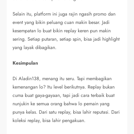
Selain itu, platform ini juga rajin ngasih promo dan
event yang bikin peluang cuan makin besar. Jadi
kesempatan lo buat bikin replay keren pun makin
sering. Setiap putaran, setiap spin, bisa jadi highlight
yang layak dibagikan.
Kesimpulan
Di Aladin138, menang itu seru. Tapi membagikan
kemenangan lo? Itu level berikutnya. Replay bukan
cuma buat gaya-gayaan, tapi jadi cara terbaik buat
nunjukin ke semua orang bahwa lo pemain yang
punya kelas. Dari satu replay, bisa lahir reputasi. Dari
koleksi replay, bisa lahir pengakuan.