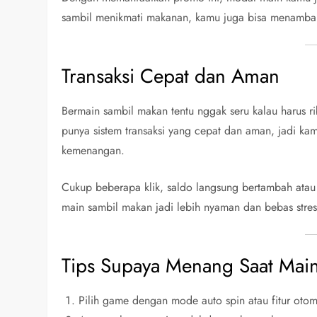
sambil menikmati makanan, kamu juga bisa menamba
Transaksi Cepat dan Aman
Bermain sambil makan tentu nggak seru kalau harus 
punya sistem transaksi yang cepat dan aman, jadi kam
kemenangan.
Cukup beberapa klik, saldo langsung bertambah atau
main sambil makan jadi lebih nyaman dan bebas stres
Tips Supaya Menang Saat Mai
Pilih game dengan mode auto spin atau fitur otom