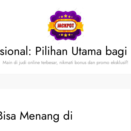
asional: Pilihan Utama bagi
Main di judi online terbesar, nikmati bonus dan promo eksklusif!
Bisa Menang di