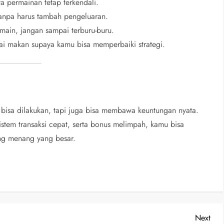
a permainan tetap terkendali.
npa harus tambah pengeluaran.
main, jangan sampai terburu-buru.
esai makan supaya kamu bisa memperbaiki strategi.
isa dilakukan, tapi juga bisa membawa keuntungan nyata.
sistem transaksi cepat, serta bonus melimpah, kamu bisa
ng menang yang besar.
Nex
Next