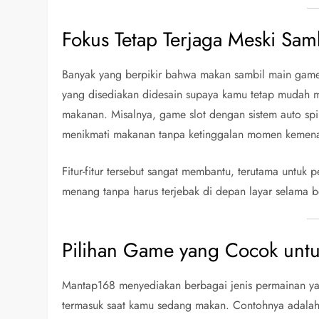
Fokus Tetap Terjaga Meski Sam
Banyak yang berpikir bahwa makan sambil main ga
yang disediakan didesain supaya kamu tetap mudah 
makanan. Misalnya, game slot dengan sistem auto spin 
menikmati makanan tanpa ketinggalan momen kemen
Fitur-fitur tersebut sangat membantu, terutama untuk 
menang tanpa harus terjebak di depan layar selama b
Pilihan Game yang Cocok unt
Mantap168 menyediakan berbagai jenis permainan yan
termasuk saat kamu sedang makan. Contohnya adalah 