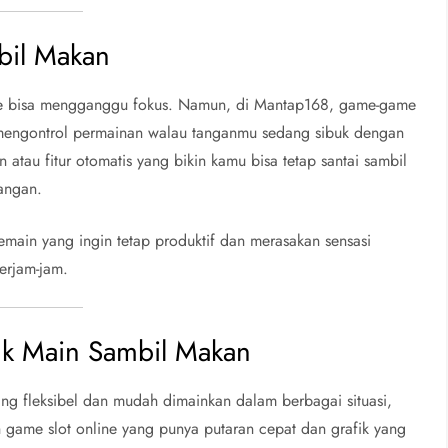
bil Makan
me bisa mengganggu fokus. Namun, di Mantap168, game-game
mengontrol permainan walau tanganmu sedang sibuk dengan
atau fitur otomatis yang bikin kamu bisa tetap santai sambil
angan.
pemain yang ingin tetap produktif dan merasakan sensasi
erjam-jam.
uk Main Sambil Makan
g fleksibel dan mudah dimainkan dalam berbagai situasi,
game slot online yang punya putaran cepat dan grafik yang