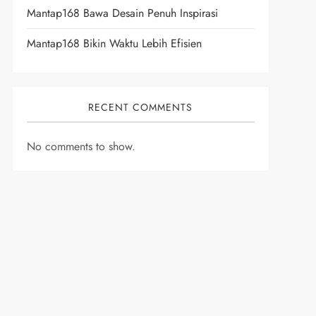
Mantap168 Bawa Desain Penuh Inspirasi
Mantap168 Bikin Waktu Lebih Efisien
RECENT COMMENTS
No comments to show.