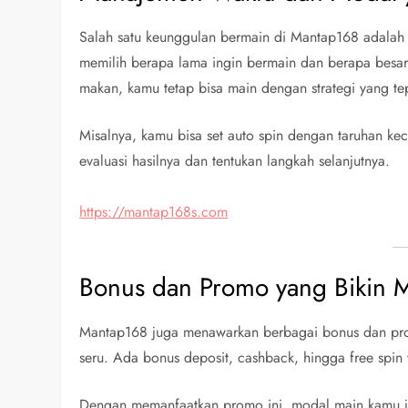
Salah satu keunggulan bermain di Mantap168 adala
memilih berapa lama ingin bermain dan berapa besar
makan, kamu tetap bisa main dengan strategi yang te
Misalnya, kamu bisa set auto spin dengan taruhan ke
evaluasi hasilnya dan tentukan langkah selanjutnya.
https://mantap168s.com
Bonus dan Promo yang Bikin M
Mantap168 juga menawarkan berbagai bonus dan pr
seru. Ada bonus deposit, cashback, hingga free spi
Dengan memanfaatkan promo ini, modal main kamu ja