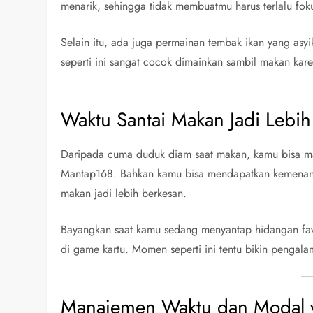
menarik, sehingga tidak membuatmu harus terlalu foku
Selain itu, ada juga permainan tembak ikan yang asy
seperti ini sangat cocok dimainkan sambil makan kar
Waktu Santai Makan Jadi Lebih
Daripada cuma duduk diam saat makan, kamu bisa ma
Mantap168. Bahkan kamu bisa mendapatkan kemenang
makan jadi lebih berkesan.
Bayangkan saat kamu sedang menyantap hidangan favor
di game kartu. Momen seperti ini tentu bikin peng
Manajemen Waktu dan Modal