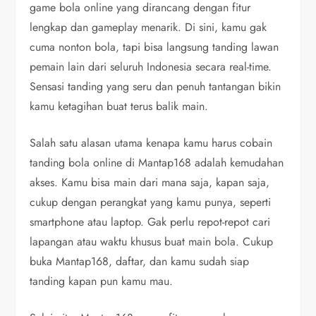
game bola online yang dirancang dengan fitur
lengkap dan gameplay menarik. Di sini, kamu gak
cuma nonton bola, tapi bisa langsung tanding lawan
pemain lain dari seluruh Indonesia secara real-time.
Sensasi tanding yang seru dan penuh tantangan bikin
kamu ketagihan buat terus balik main.
Salah satu alasan utama kenapa kamu harus cobain
tanding bola online di Mantap168 adalah kemudahan
akses. Kamu bisa main dari mana saja, kapan saja,
cukup dengan perangkat yang kamu punya, seperti
smartphone atau laptop. Gak perlu repot-repot cari
lapangan atau waktu khusus buat main bola. Cukup
buka Mantap168, daftar, dan kamu sudah siap
tanding kapan pun kamu mau.