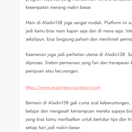
kesempatan menang makin besar.
Main di Aladin138 juga sangat mudah. Platform ini s
jadi kamu bisa main kapan saja dan di mana saja. Int
sekalipun, bisa langsung paham dan menikmati perma
Keamanan juga jadi perhatian utama di Aladin138. S
diproses. Sistem permainan yang fair dan transparan
penipuan atau kecurangan.
https://www.exploreaccountancy.com
Bermain di Aladin138 gak cuma soal keberuntungan, ta
belajar dan mengasah kemampuan mereka supaya bisa
yang bisa kamu manfaatkan untuk bertukar tips dan tri
setiap hari jadi makin besar.