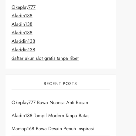
Okeplay777
Aladin138
Aladin138
Aladin138
Aladdin138
Aladdin138
daftar akun slot gratis tanpa ribet
RECENT POSTS
Okeplay777 Bawa Nuansa Anti Bosan
Aladin138 Tampil Modern Tanpa Batas
Mantap168 Bawa Desain Penuh Inspirasi