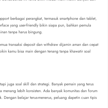
upport berbagai perangkat, termasuk smartphone dan tablet,
erface yang user-friendly bikin siapa pun, bahkan pemula
inan tanpa harus bingung.
emua transaksi deposit dan withdraw dijamin aman dan cepat
 bikin kamu bisa main dengan tenang tanpa khawatir soal
pi juga soal skill dan strategi. Banyak pemain yang terus
 menang lebih konsisten. Ada banyak komunitas dan forum
k. Dengan belajar terus-menerus, peluang dapetin cuan tipis