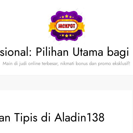
asional: Pilihan Utama bagi
Main di judi online terbesar, nikmati bonus dan promo eksklusif!
n Tipis di Aladin138